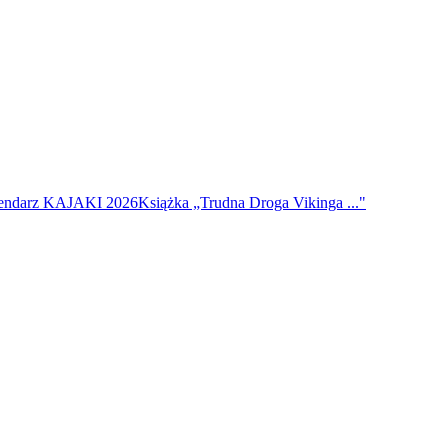
endarz KAJAKI 2026
Książka „Trudna Droga Vikinga ..."