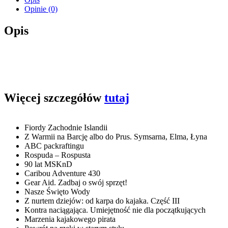
nr
Opinie (0)
1/2024
Opis
Więcej szczegółów
tutaj
Fiordy Zachodnie Islandii
Z Warmii na Barcję albo do Prus. Symsarna, Elma, Łyna
ABC packraftingu
Rospuda – Rospusta
90 lat MSKnD
Caribou Adventure 430
Gear Aid. Zadbaj o swój sprzęt!
Nasze Święto Wody
Z nurtem dziejów: od karpa do kajaka. Część III
Kontra naciągająca. Umiejętność nie dla początkujących
Marzenia kajakowego pirata