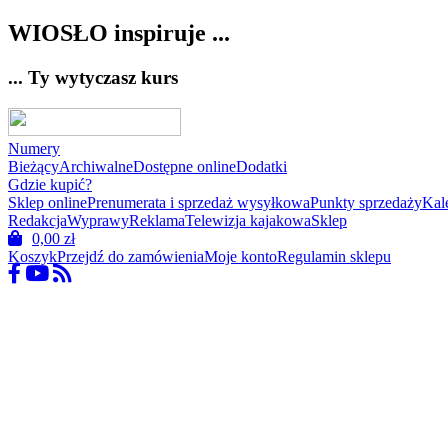
WIOSŁO inspiruje ...
... Ty wytyczasz kurs
Numery
Bieżący
Archiwalne
Dostępne online
Dodatki
Gdzie kupić?
Sklep online
Prenumerata i sprzedaż wysyłkowa
Punkty sprzedaży
Kal
Redakcja
Wyprawy
Reklama
Telewizja kajakowa
Sklep
0,00
zł
Koszyk
Przejdź do zamówienia
Moje konto
Regulamin sklepu