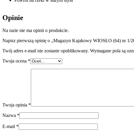
Powrót na rzeki w starym stylu
Opinie
Na razie nie ma opinii o produkcie.
Napisz pierwszą opinię o „Magazyn Kajakowy WIOSŁO (64) nr 1/2
Twój adres e-mail nie zostanie opublikowany.
Wymagane pola są oz
Twoja ocena
*
Twoja opinia
*
Nazwa
*
E-mail
*