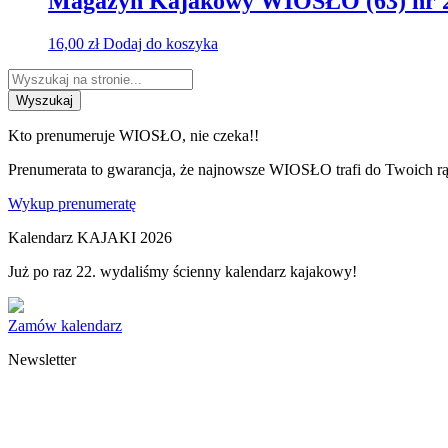
Magazyn Kajakowy WIOSŁO (63) nr 
16,00
zł
Dodaj do koszyka
Wyszukaj
Kto prenumeruje WIOSŁO, nie czeka!!
Prenumerata to gwarancja, że najnowsze WIOSŁO trafi do Twoich rąk
Wykup prenumeratę
Kalendarz KAJAKI 2026
Już po raz 22. wydaliśmy ścienny kalendarz kajakowy!
Zamów kalendarz
Newsletter
Zapisz się na nasz newsletter