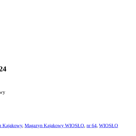
24
owy
n Kajakowy
,
Magazyn Kajakowy WIOSŁO
,
nr 64
,
WIOSŁO