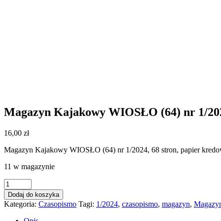
Magazyn Kajakowy WIOSŁO (64) nr 1/20
16,00
zł
Magazyn Kajakowy WIOSŁO (64) nr 1/2024, 68 stron, papier kred
11 w magazynie
ilość
Magazyn
Dodaj do koszyka
Kajakowy
Kategoria:
Czasopismo
Tagi:
1/2024
,
czasopismo
,
magazyn
,
Magazy
WIOSŁO
(64)
Opis