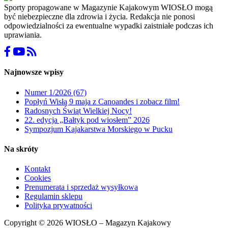
Sporty propagowane w Magazynie Kajakowym WIOSŁO mogą
być niebezpieczne dla zdrowia i życia. Redakcja nie ponosi
odpowiedzialności za ewentualne wypadki zaistniałe podczas ich
uprawiania.
Najnowsze wpisy
Numer 1/2026 (67)
Popłyń Wisłą 9 maja z Canoandes i zobacz film!
Radosnych Świąt Wielkiej Nocy!
22. edycja „Bałtyk pod wiosłem” 2026
Sympozjum Kajakarstwa Morskiego w Pucku
Na skróty
Kontakt
Cookies
Prenumerata i sprzedaż wysyłkowa
Regulamin sklepu
Polityka prywatności
Copyright © 2026 WIOSŁO – Magazyn Kajakowy