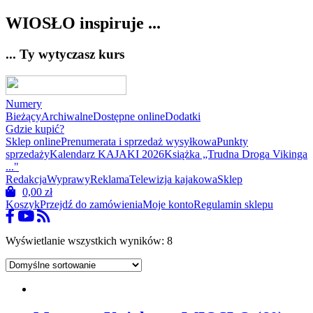
WIOSŁO inspiruje ...
... Ty wytyczasz kurs
Numery
Bieżący
Archiwalne
Dostępne online
Dodatki
Gdzie kupić?
Sklep online
Prenumerata i sprzedaż wysyłkowa
Punkty
sprzedaży
Kalendarz KAJAKI 2026
Książka „Trudna Droga Vikinga
..."
Redakcja
Wyprawy
Reklama
Telewizja kajakowa
Sklep
0,00
zł
Koszyk
Przejdź do zamówienia
Moje konto
Regulamin sklepu
Wyświetlanie wszystkich wyników: 8