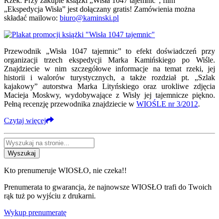
Rzek. Przy zakupie książki „Wisła 1047 tajemnic”, film
„Ekspedycja Wisła” jest dołączany gratis! Zamówienia można
składać mailowo:
biuro@kaminski.pl
Przewodnik „Wisła 1047 tajemnic” to efekt doświadczeń przy
organizacji trzech ekspedycji Marka Kamińskiego po Wiśle.
Znajdziecie w nim szczegółowe informacje na temat rzeki, jej
historii i walorów turystycznych, a także rozdział pt. „Szlak
kajakowy” autorstwa Marka Lityńskiego oraz urokliwe zdjęcia
Macieja Moskwy, wydobywające z Wisły jej tajemnicze piękno.
Pełną recenzję przewodnika znajdziecie w
WIOŚLE nr 3/2012
.
Czytaj więcej
Wyszukaj
Kto prenumeruje WIOSŁO, nie czeka!!
Prenumerata to gwarancja, że najnowsze WIOSŁO trafi do Twoich
rąk tuż po wyjściu z drukarni.
Wykup prenumeratę