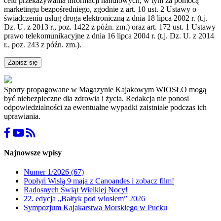
celu przekazywania informacji handlowych, w tym za pomocą
marketingu bezpośredniego, zgodnie z art. 10 ust. 2 Ustawy o
świadczeniu usług droga elektroniczną z dnia 18 lipca 2002 r. (t.j.
Dz. U. z 2013 r., poz. 1422 z późn. zm.) oraz art. 172 ust. 1 Ustawy
prawo telekomunikacyjne z dnia 16 lipca 2004 r. (t.j. Dz. U. z 2014
r., poz. 243 z późn. zm.).
Zapisz się
Sporty propagowane w Magazynie Kajakowym WIOSŁO mogą
być niebezpieczne dla zdrowia i życia. Redakcja nie ponosi
odpowiedzialności za ewentualne wypadki zaistniałe podczas ich
uprawiania.
Najnowsze wpisy
Numer 1/2026 (67)
Popłyń Wisłą 9 maja z Canoandes i zobacz film!
Radosnych Świąt Wielkiej Nocy!
22. edycja „Bałtyk pod wiosłem” 2026
Sympozjum Kajakarstwa Morskiego w Pucku