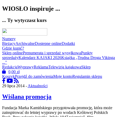
WIOSŁO inspiruje ...
... Ty wytyczasz kurs
Numery
Bieżący
Archiwalne
Dostępne online
Dodatki
Gdzie kupić?
Sklep online
Prenumerata i sprzedaż wysyłkowa
Punkty
sprzedaży
Kalendarz KAJAKI 2026
Książka „Trudna Droga Vikinga
..."
Redakcja
Wyprawy
Reklama
Telewizja kajakowa
Sklep
0,00
zł
Koszyk
Przejdź do zamówienia
Moje konto
Regulamin sklepu
29 lipca 2014 -
Aktualności
Wiślana promocja
Fundacja Marka Kamińskiego przygotowała promocję, która może
zainspirować do letniej wyprawy po wodach Królowej Polskich