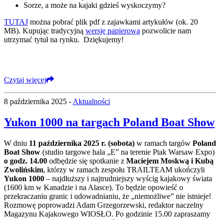
Sorze, a może na kajaki gdzieś wyskoczymy?
TUTAJ
można pobrać plik pdf z zajawkami artykułów (ok. 20
MB). Kupując tradycyjną
wersję papierową
pozwolicie nam
utrzymać tytuł na rynku. Dziękujemy!
Czytaj więcej
8 października 2025 -
Aktualności
Yukon 1000 na targach Poland Boat Show
W dniu
11 października 2025 r. (sobota)
w ramach targów
Poland
Boat Show
(studio targowe hala „E” na terenie Ptak Warsaw Expo)
o godz. 14.00
odbędzie się spotkanie z
Maciejem Moskwą i Kubą
Zwolińskim
, którzy w ramach zespołu TRAILTEAM ukończyli
Yukon 1000
– najdłuższy i najtrudniejszy wyścig kajakowy świata
(1600 km w Kanadzie i na Alasce). To będzie opowieść o
przekraczaniu granic i udowadnianiu, że „niemożliwe” nie istnieje!
Rozmowę poprowadzi Adam Grzegorzewski, redaktor naczelny
Magazynu Kajakowego WIOSŁO. Po godzinie 15.00 zapraszamy