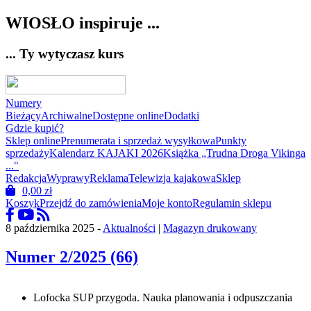
WIOSŁO inspiruje ...
... Ty wytyczasz kurs
Numery
Bieżący
Archiwalne
Dostępne online
Dodatki
Gdzie kupić?
Sklep online
Prenumerata i sprzedaż wysyłkowa
Punkty
sprzedaży
Kalendarz KAJAKI 2026
Książka „Trudna Droga Vikinga
..."
Redakcja
Wyprawy
Reklama
Telewizja kajakowa
Sklep
0,00
zł
Koszyk
Przejdź do zamówienia
Moje konto
Regulamin sklepu
8 października 2025 -
Aktualności
|
Magazyn drukowany
Numer 2/2025 (66)
Lofocka SUP przygoda. Nauka planowania i odpuszczania