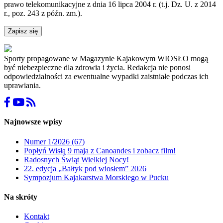
prawo telekomunikacyjne z dnia 16 lipca 2004 r. (t.j. Dz. U. z 2014
r., poz. 243 z późn. zm.).
Zapisz się
Sporty propagowane w Magazynie Kajakowym WIOSŁO mogą
być niebezpieczne dla zdrowia i życia. Redakcja nie ponosi
odpowiedzialności za ewentualne wypadki zaistniałe podczas ich
uprawiania.
Najnowsze wpisy
Numer 1/2026 (67)
Popłyń Wisłą 9 maja z Canoandes i zobacz film!
Radosnych Świąt Wielkiej Nocy!
22. edycja „Bałtyk pod wiosłem” 2026
Sympozjum Kajakarstwa Morskiego w Pucku
Na skróty
Kontakt