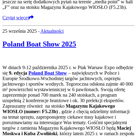
jeszcze na serię dodatkowych pytań na terenie „media point” w hali
„F” oraz na stoisku Magazynu Kajakowego WIOSŁO (F5.23b).
Czytaj więcej
25 września 2025 -
Aktualności
Poland Boat Show 2025
W dniach 9-12 października 2025 r. w Ptak Warsaw Expo odbędzie
się
9. edycja
Poland Boat Show
– największych w Polsce i
Europie Środkowo-Wschodniej targów jachtowych, osprzętu
jachtowego i sportów wodnych. Tegoroczna odsłona zajmie 40 000
m² powierzchni wystawienniczej w 6 pawilonach. Swoją ofertę
zaprezentuje ponad 700 marek na 240 stoiskach, a program
uzupełnią 2 konferencje branżowe i ok. 30 prelekcji ekspertów.
Zapraszamy również na stoisko
Magazynu Kajakowego
WIOSŁO (numer: F5.23b)
, gdzie z chęcią udzielimy informacji
na temat sprzętu, zaproponujemy ciekawe trasy kajakowe i
porozmawiamy na interesujące Was tematy. Gośćmi specjalnymi
targów z ramienia Magazynu Kajakowego WIOSŁO będą
Maciej
Moskwa i Kuba Zwoliński
, którzy latem 2025 r. w ramach zespołu