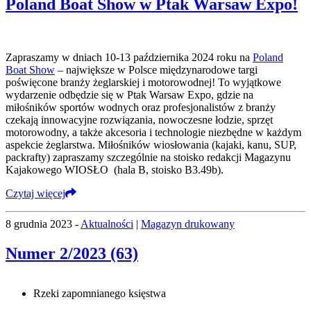
Poland Boat Show w Ptak Warsaw Expo!
Zapraszamy w dniach 10-13 października 2024 roku na
Poland
Boat Show
– największe w Polsce międzynarodowe targi
poświęcone branży żeglarskiej i motorowodnej! To wyjątkowe
wydarzenie odbędzie się w Ptak Warsaw Expo, gdzie na
miłośników sportów wodnych oraz profesjonalistów z branży
czekają innowacyjne rozwiązania, nowoczesne łodzie, sprzęt
motorowodny, a także akcesoria i technologie niezbędne w każdym
aspekcie żeglarstwa. Miłośników wiosłowania (kajaki, kanu, SUP,
packrafty) zapraszamy szczególnie na stoisko redakcji Magazynu
Kajakowego WIOSŁO (hala B, stoisko B3.49b).
Czytaj więcej
8 grudnia 2023 -
Aktualności
|
Magazyn drukowany
Numer 2/2023 (63)
Rzeki zapomnianego księstwa