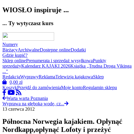
WIOSŁO inspiruje ...
... Ty wytyczasz kurs
Numery
Bieżący
Archiwalne
Dostępne online
Dodatki
Gdzie kupić?
Sklep online
Prenumerata i sprzedaż wysyłkowa
Punkty
sprzedaży
Kalendarz KAJAKI 2026
Książka „Trudna Droga Vikinga
..."
Redakcja
Wyprawy
Reklama
Telewizja kajakowa
Sklep
0,00
zł
Koszyk
Przejdź do zamówienia
Moje konto
Regulamin sklepu
Warta warta Poznania
Wyprawa na głęboką wodę, cz...
13 czerwca 2012
Północna Norwegia kajakiem. Opłynąć
Nordkapp,opłynąć Lofoty i przeżyć