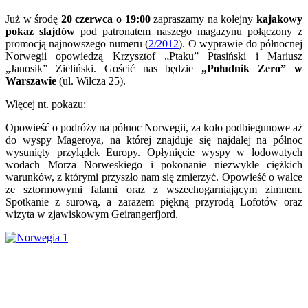
Już w środę
20 czerwca o 19:00
zapraszamy na kolejny
kajakowy
pokaz slajdów
pod patronatem naszego magazynu połączony z
promocją najnowszego numeru (
2/2012
). O wyprawie do północnej
Norwegii opowiedzą Krzysztof „Ptaku” Ptasiński i Mariusz
„Janosik” Zieliński. Gościć nas będzie
„Południk Zero” w
Warszawie
(ul. Wilcza 25).
Więcej nt. pokazu:
Opowieść o podróży na północ Norwegii, za koło podbiegunowe aż
do wyspy Mageroya, na której znajduje się najdalej na północ
wysunięty przylądek Europy. Opłynięcie wyspy w lodowatych
wodach Morza Norweskiego i pokonanie niezwykle ciężkich
warunków, z którymi przyszło nam się zmierzyć. Opowieść o walce
ze sztormowymi falami oraz z wszechogarniającym zimnem.
Spotkanie z surową, a zarazem piękną przyrodą Lofotów oraz
wizyta w zjawiskowym Geirangerfjord.