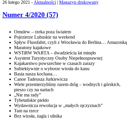
26 lutego 2021 -
Aktualności
|
Magazyn drukowany
Numer 4/2020 (57)
Omulew – rzeka poza światem
Pojezierze Lubuskie na weekend
Spływ Flussfahrt, czyli z Wrocławia do Berlina… Amazonką
Maratony kajakowe
WSTiRW WARTA – dwadzieścia lat minęło
Asystent Turystyczny Osoby Niepełnosprawnej
Kajakarstwo powszechne w czasach zarazy
Subiektywnie o wyborze wiosła do kanu
Basia nasza kochana…
Canoe Tadeusza Jurkiewicza
Wiele przemierzyliśmy razem dróg – wodnych i górskich,
pieszo czy na nartach
„Nie ma rady”
Tybetańskie piekło
Wydawnicza rewolucja w „małych ojczyznach”
Tam na rzece
Bez wiosła, żagla i silnika