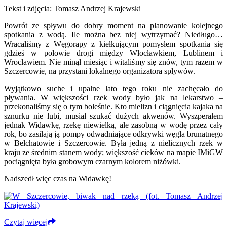
Tekst i zdjęcia: Tomasz Andrzej Krajewski
Powrót ze spływu do dobry moment na planowanie kolejnego
spotkania z wodą. Ile można bez niej wytrzymać? Niedługo…
Wracaliśmy z Węgorapy z kiełkującym pomysłem spotkania się
gdzieś w połowie drogi między Włocławkiem, Lublinem i
Wrocławiem. Nie minął miesiąc i witaliśmy się znów, tym razem w
Szczercowie, na przystani lokalnego organizatora spływów.
Wyjątkowo suche i upalne lato tego roku nie zachęcało do
pływania. W większości rzek wody było jak na lekarstwo –
przekonaliśmy się o tym boleśnie. Kto mielizn i ciągnięcia kajaka na
sznurku nie lubi, musiał szukać dużych akwenów. Wyszperałem
jednak Widawkę, rzekę niewielką, ale zasobną w wodę przez cały
rok, bo zasilają ją pompy odwadniające odkrywki węgla brunatnego
w Bełchatowie i Szczercowie. Była jedną z nielicznych rzek w
kraju ze średnim stanem wody; większość cieków na mapie IMiGW
pociągnięta była grobowym czarnym kolorem niżówki.
Nadszedł więc czas na Widawkę!
Czytaj więcej