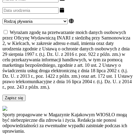
Wyrażam zgodę na przetwarzanie moich danych osobowych
przez Oficynę Wydawniczą INARI z siedzibą przy Samsonowicza
2, w Kielcach, w zakresie adresu e-mail, imienia oraz daty
urodzenia zgodnie z Ustawą o ochronie danych osobowych z dnia
29 sierpnia 1997 r. (t.j. Dz. U. z 2016 r. poz. 922 z późn. zm.) w
celu przekazywania informacji handlowych, w tym za pomocą
marketingu bezpośredniego, zgodnie z art. 10 ust. 2 Ustawy o
świadczeniu usług droga elektroniczną z dnia 18 lipca 2002 r. (t.j.
Dz. U. z 2013 r., poz. 1422 z późn. zm.) oraz art. 172 ust. 1 Ustawy
prawo telekomunikacyjne z dnia 16 lipca 2004 r. (t.j. Dz. U. z 2014
r., poz. 243 z późn. zm.).
Zapisz się
Sporty propagowane w Magazynie Kajakowym WIOSŁO mogą
być niebezpieczne dla zdrowia i życia. Redakcja nie ponosi
odpowiedzialności za ewentualne wypadki zaistniałe podczas ich
uprawiania.