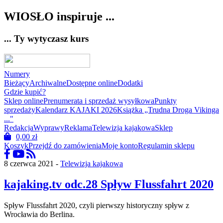
WIOSŁO inspiruje ...
... Ty wytyczasz kurs
Numery
Bieżący
Archiwalne
Dostępne online
Dodatki
Gdzie kupić?
Sklep online
Prenumerata i sprzedaż wysyłkowa
Punkty
sprzedaży
Kalendarz KAJAKI 2026
Książka „Trudna Droga Vikinga
..."
Redakcja
Wyprawy
Reklama
Telewizja kajakowa
Sklep
0,00
zł
Koszyk
Przejdź do zamówienia
Moje konto
Regulamin sklepu
8 czerwca 2021 -
Telewizja kajakowa
kajaking.tv odc.28 Spływ Flussfahrt 2020
Spływ Flussfahrt 2020, czyli pierwszy historyczny spływ z
Wrocławia do Berlina.