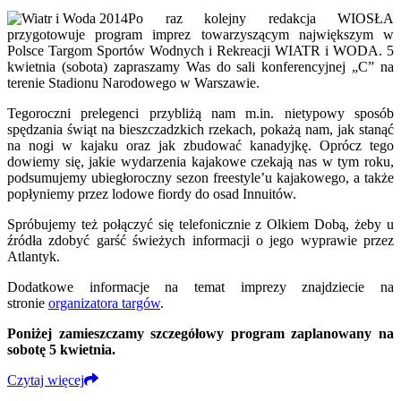
Po raz kolejny redakcja WIOSŁA
przygotowuje program imprez towarzyszącym największym w
Polsce Targom Sportów Wodnych i Rekreacji WIATR i WODA. 5
kwietnia (sobota) zapraszamy Was do sali konferencyjnej „C” na
terenie Stadionu Narodowego w Warszawie.
Tegoroczni prelegenci przybliżą nam m.in. nietypowy sposób
spędzania świąt na bieszczadzkich rzekach, pokażą nam, jak stanąć
na nogi w kajaku oraz jak zbudować kanadyjkę. Oprócz tego
dowiemy się, jakie wydarzenia kajakowe czekają nas w tym roku,
podsumujemy ubiegłoroczny sezon freestyle’u kajakowego, a także
popłyniemy przez lodowe fiordy do osad Innuitów.
Spróbujemy też połączyć się telefonicznie z Olkiem Dobą, żeby u
źródła zdobyć garść świeżych informacji o jego wyprawie przez
Atlantyk.
Dodatkowe informacje na temat imprezy znajdziecie na
stronie
organizatora targów
.
Poniżej zamieszczamy szczegółowy program zaplanowany na
sobotę 5 kwietnia.
Czytaj więcej