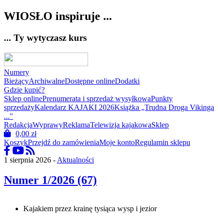
WIOSŁO inspiruje ...
... Ty wytyczasz kurs
Numery
Bieżący
Archiwalne
Dostępne online
Dodatki
Gdzie kupić?
Sklep online
Prenumerata i sprzedaż wysyłkowa
Punkty
sprzedaży
Kalendarz KAJAKI 2026
Książka „Trudna Droga Vikinga
..."
Redakcja
Wyprawy
Reklama
Telewizja kajakowa
Sklep
0,00
zł
Koszyk
Przejdź do zamówienia
Moje konto
Regulamin sklepu
1 sierpnia 2026 -
Aktualności
Numer 1/2026 (67)
Kajakiem przez krainę tysiąca wysp i jezior