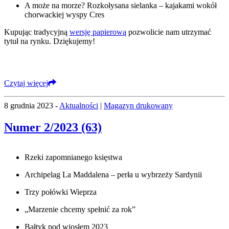
A może na morze? Rozkołysana sielanka – kajakami wokół
chorwackiej wyspy Cres
Kupując tradycyjną
wersję papierową
pozwolicie nam utrzymać
tytuł na rynku. Dziękujemy!
Czytaj więcej
8 grudnia 2023 -
Aktualności
|
Magazyn drukowany
Numer 2/2023 (63)
Rzeki zapomnianego księstwa
Archipelag La Maddalena – perła u wybrzeży Sardynii
Trzy połówki Wieprza
„Marzenie chcemy spełnić za rok”
Bałtyk pod wiosłem 2023