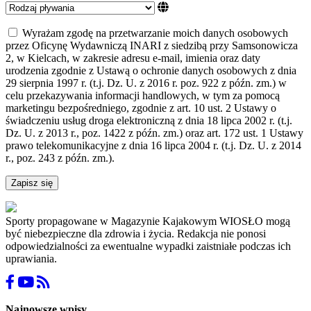
Wyrażam zgodę na przetwarzanie moich danych osobowych
przez Oficynę Wydawniczą INARI z siedzibą przy Samsonowicza
2, w Kielcach, w zakresie adresu e-mail, imienia oraz daty
urodzenia zgodnie z Ustawą o ochronie danych osobowych z dnia
29 sierpnia 1997 r. (t.j. Dz. U. z 2016 r. poz. 922 z późn. zm.) w
celu przekazywania informacji handlowych, w tym za pomocą
marketingu bezpośredniego, zgodnie z art. 10 ust. 2 Ustawy o
świadczeniu usług droga elektroniczną z dnia 18 lipca 2002 r. (t.j.
Dz. U. z 2013 r., poz. 1422 z późn. zm.) oraz art. 172 ust. 1 Ustawy
prawo telekomunikacyjne z dnia 16 lipca 2004 r. (t.j. Dz. U. z 2014
r., poz. 243 z późn. zm.).
Zapisz się
Sporty propagowane w Magazynie Kajakowym WIOSŁO mogą
być niebezpieczne dla zdrowia i życia. Redakcja nie ponosi
odpowiedzialności za ewentualne wypadki zaistniałe podczas ich
uprawiania.
Najnowsze wpisy