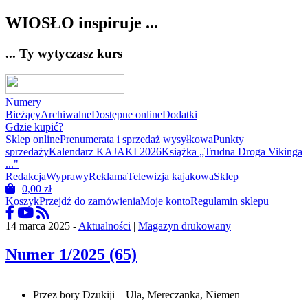
WIOSŁO inspiruje ...
... Ty wytyczasz kurs
Numery
Bieżący
Archiwalne
Dostępne online
Dodatki
Gdzie kupić?
Sklep online
Prenumerata i sprzedaż wysyłkowa
Punkty
sprzedaży
Kalendarz KAJAKI 2026
Książka „Trudna Droga Vikinga
..."
Redakcja
Wyprawy
Reklama
Telewizja kajakowa
Sklep
0,00
zł
Koszyk
Przejdź do zamówienia
Moje konto
Regulamin sklepu
14 marca 2025 -
Aktualności
|
Magazyn drukowany
Numer 1/2025 (65)
Przez bory Dzūkiji – Ula, Mereczanka, Niemen