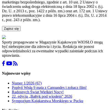
marketingu bezpośredniego, zgodnie z art. 10 ust. 2 Ustawy o
świadczeniu usług droga elektroniczną z dnia 18 lipca 2002 r. (t.j.
Dz. U. z 2013 r., poz. 1422 z późn. zm.) oraz art. 172 ust. 1 Ustawy
prawo telekomunikacyjne z dnia 16 lipca 2004 r. (t.j. Dz. U. z 2014
r., poz. 243 z późn. zm.).
Zapisz się
Sporty propagowane w Magazynie Kajakowym WIOSŁO mogą
być niebezpieczne dla zdrowia i życia. Redakcja nie ponosi
odpowiedzialności za ewentualne wypadki zaistniałe podczas ich
uprawiania.
Najnowsze wpisy
Numer 1/2026 (67)
Popłyń Wisłą 9 maja z Canoandes i zobacz film!
Radosnych Świąt Wielkiej Nocy!
22. edycja „Bałtyk pod wiosłem” 2026
Sympozjum Kajakarstwa Morskiego w Pucku