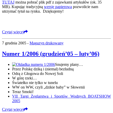
TUTAJ
można pobrać plik pdf z zajawkami artykułów (ok. 35
MB). Kupując tradycyjną
wersję papierową
pozwolicie nam
utrzymać tytuł na rynku. Dziękujemy!
Czytaj więcej
7 grudnia 2005 -
Magazyn drukowany
Numer 1/2006 (grudzień’05 – luty’06)
Snujemy plany…
Przez Polskę dziką i (niemal) bezludną
Odrą z Głogowa do Nowej Soli
W górę rzeki…
Światełko nie tylko w tunelu
WW on WW, czyli „dzikie baby” w Słowenii
Teraz Smoki!
VII Targi Żeglarstwa i Sportów Wodnych BOATSHOW
2005
Czytaj więcej