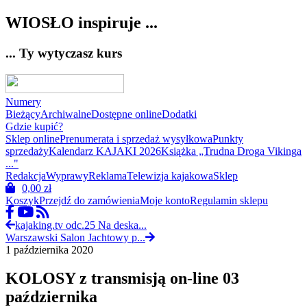
WIOSŁO inspiruje ...
... Ty wytyczasz kurs
Numery
Bieżący
Archiwalne
Dostępne online
Dodatki
Gdzie kupić?
Sklep online
Prenumerata i sprzedaż wysyłkowa
Punkty
sprzedaży
Kalendarz KAJAKI 2026
Książka „Trudna Droga Vikinga
..."
Redakcja
Wyprawy
Reklama
Telewizja kajakowa
Sklep
0,00
zł
Koszyk
Przejdź do zamówienia
Moje konto
Regulamin sklepu
kajaking.tv odc.25 Na deska...
Warszawski Salon Jachtowy p...
1 października 2020
KOLOSY z transmisją on-line 03
października