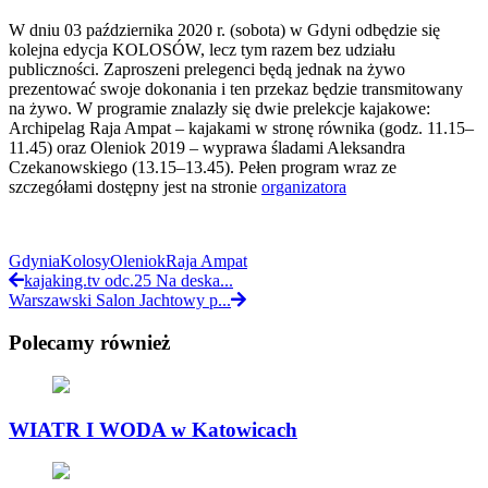
W dniu 03 października 2020 r. (sobota) w Gdyni odbędzie się
kolejna edycja KOLOSÓW, lecz tym razem bez udziału
publiczności. Zaproszeni prelegenci będą jednak na żywo
prezentować swoje dokonania i ten przekaz będzie transmitowany
na żywo. W programie znalazły się dwie prelekcje kajakowe:
Archipelag Raja Ampat – kajakami w stronę równika (godz. 11.15–
11.45) oraz Oleniok 2019 – wyprawa śladami Aleksandra
Czekanowskiego (13.15–13.45). Pełen program wraz ze
szczegółami dostępny jest na stronie
organizatora
Gdynia
Kolosy
Oleniok
Raja Ampat
kajaking.tv odc.25 Na deska...
Warszawski Salon Jachtowy p...
Polecamy również
WIATR I WODA w Katowicach