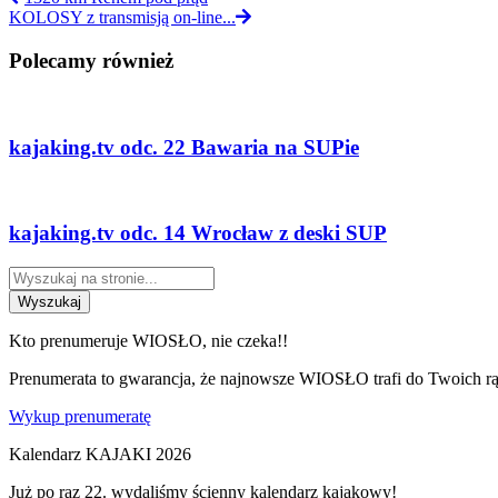
KOLOSY z transmisją on-line...
Polecamy również
kajaking.tv odc. 22 Bawaria na SUPie
kajaking.tv odc. 14 Wrocław z deski SUP
Wyszukaj
Kto prenumeruje WIOSŁO, nie czeka!!
Prenumerata to gwarancja, że najnowsze WIOSŁO trafi do Twoich rąk
Wykup prenumeratę
Kalendarz KAJAKI 2026
Już po raz 22. wydaliśmy ścienny kalendarz kajakowy!