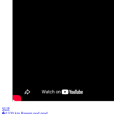
SUP
1320 km Renem pod prąd