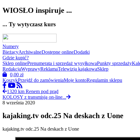
WIOSŁO inspiruje ...
... Ty wytyczasz kurs
Numery
Bieżący
Archiwalne
Dostępne online
Dodatki
Gdzie kupić?
Sklep online
Prenumerata i sprzedaż wysyłkowa
Punkty sprzedaży
Kal
Redakcja
Wyprawy
Reklama
Telewizja kajakowa
Sklep
0,00
zł
Koszyk
Przejdź do zamówienia
Moje konto
Regulamin sklepu
1320 km Renem pod prąd
KOLOSY z transmisją on-line...
8 września 2020
kajaking.tv odc.25 Na deskach z Uone
kajaking.tv odc.25 Na deskach z Uone