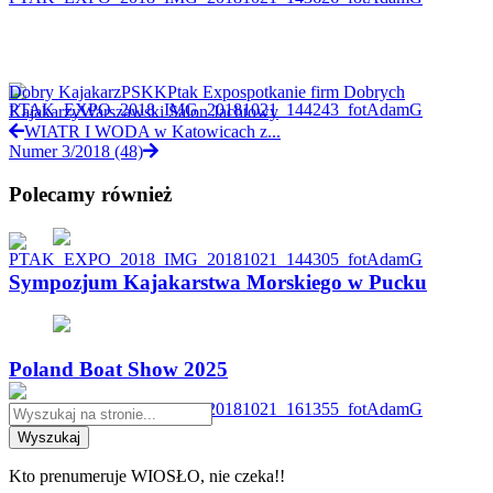
Dobry Kajakarz
PSKK
Ptak Expo
spotkanie firm Dobrych
Kajakarzy
Warszawski Salon Jachtowy
WIATR I WODA w Katowicach z...
Numer 3/2018 (48)
Polecamy również
Sympozjum Kajakarstwa Morskiego w Pucku
Poland Boat Show 2025
Wyszukaj
Kto prenumeruje WIOSŁO, nie czeka!!