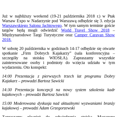
Już w najbliższy weekend (19-21 października 2018 r.) w Ptak
Warsaw Expo w Nadarzynie pod Warszawą odbędzie się 3. edycja
Warszawskiego Salonu Jachtowego
. W tym samym terminie goście
targów będą mogli odwiedzić
World Travel Show 2018
–
Międzynarodowe Targi Turystyczne oraz
Camper Caravan Show
2018.
W sobotę 20 października w godzinach 14-17 odbędzie się otwarte
spotkanie „Firm Dobrych Kajakarzy” (sala konferencyjna –
szczegóły na stoisku WIOSŁA). Zapraszamy wszystkie
zainteresowane osoby i podmioty do wzięcia udziału w tym
wydarzeniu. Oto konspekt:
14:00 Prezentacja z pierwszych trzech lat programu Dobry
Kajakarz – prowadzi Bartosz Sawicki
14:30 Prezentacja koncepcji na nowy system szkolenia kadr
kajakowych – prowadzi Bartosz Sawicki
15:00 Moderowana dyskusja nad aktualnymi wyzwaniami branży
kajakowej – prowadzi Adam Grzegorzewski
Zapraszamy również do odwiedzenia stoiska Magazynu