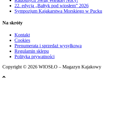
Radosnych Świąt Wielkiej Nocy!
22. edycja „Bałtyk pod wiosłem” 2026
Sympozjum Kajakarstwa Morskiego w Pucku
Na skróty
Kontakt
Cookies
Prenumerata i sprzedaż wysyłkowa
Regulamin sklepu
Polityka prywatności
Copyright © 2026 WIOSŁO – Magazyn Kajakowy