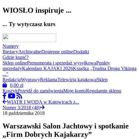
WIOSŁO inspiruje ...
... Ty wytyczasz kurs
Numery
Bieżący
Archiwalne
Dostępne online
Dodatki
Gdzie kupić?
Sklep online
Prenumerata i sprzedaż wysyłkowa
Punkty
sprzedaży
Kalendarz KAJAKI 2026
Książka „Trudna Droga Vikinga
..."
Redakcja
Wyprawy
Reklama
Telewizja kajakowa
Sklep
0,00
zł
Koszyk
Przejdź do zamówienia
Moje konto
Regulamin sklepu
WIATR I WODA w Katowicach z...
Numer 3/2018 (48)
18 października 2018
Warszawski Salon Jachtowy i spotkanie
„Firm Dobrych Kajakarzy”