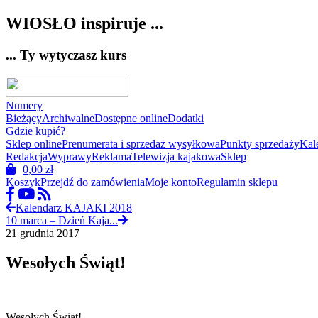
WIOSŁO inspiruje ...
... Ty wytyczasz kurs
Numery
Bieżący
Archiwalne
Dostępne online
Dodatki
Gdzie kupić?
Sklep online
Prenumerata i sprzedaż wysyłkowa
Punkty sprzedaży
Kal
Redakcja
Wyprawy
Reklama
Telewizja kajakowa
Sklep
0,00
zł
Koszyk
Przejdź do zamówienia
Moje konto
Regulamin sklepu
Kalendarz KAJAKI 2018
10 marca – Dzień Kaja...
21 grudnia 2017
Wesołych Świąt!
Wesołych Świąt!