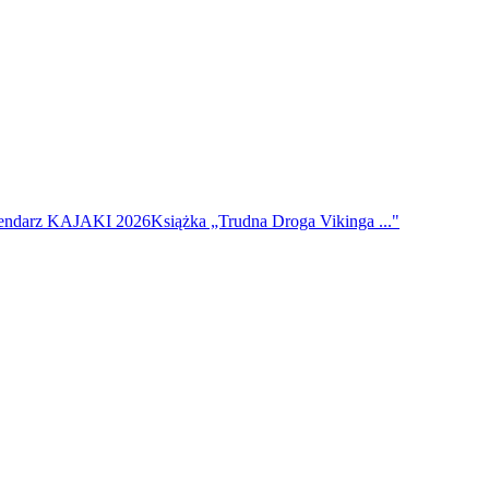
endarz KAJAKI 2026
Książka „Trudna Droga Vikinga ..."