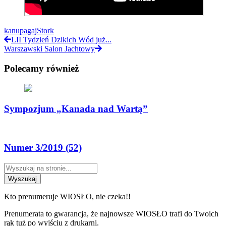
kanu
pagaj
Stork
LII Tydzień Dzikich Wód już...
Warszawski Salon Jachtowy
Polecamy również
Sympozjum „Kanada nad Wartą”
Numer 3/2019 (52)
Wyszukaj
Kto prenumeruje WIOSŁO, nie czeka!!
Prenumerata to gwarancja, że najnowsze WIOSŁO trafi do Twoich
rąk tuż po wyjściu z drukarni.