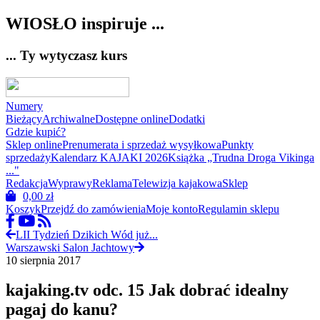
WIOSŁO inspiruje ...
... Ty wytyczasz kurs
Numery
Bieżący
Archiwalne
Dostępne online
Dodatki
Gdzie kupić?
Sklep online
Prenumerata i sprzedaż wysyłkowa
Punkty
sprzedaży
Kalendarz KAJAKI 2026
Książka „Trudna Droga Vikinga
..."
Redakcja
Wyprawy
Reklama
Telewizja kajakowa
Sklep
0,00
zł
Koszyk
Przejdź do zamówienia
Moje konto
Regulamin sklepu
LII Tydzień Dzikich Wód już...
Warszawski Salon Jachtowy
10 sierpnia 2017
kajaking.tv odc. 15 Jak dobrać idealny
pagaj do kanu?