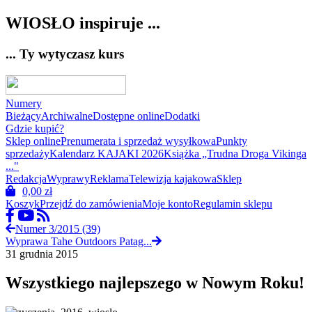
WIOSŁO inspiruje ...
... Ty wytyczasz kurs
Numery
Bieżący
Archiwalne
Dostępne online
Dodatki
Gdzie kupić?
Sklep online
Prenumerata i sprzedaż wysyłkowa
Punkty
sprzedaży
Kalendarz KAJAKI 2026
Książka „Trudna Droga Vikinga
..."
Redakcja
Wyprawy
Reklama
Telewizja kajakowa
Sklep
0,00
zł
Koszyk
Przejdź do zamówienia
Moje konto
Regulamin sklepu
Numer 3/2015 (39)
Wyprawa Tahe Outdoors Patag...
31 grudnia 2015
Wszystkiego najlepszego w Nowym Roku!