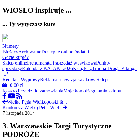
WIOSŁO inspiruje ...
... Ty wytyczasz kurs
Numery
Bieżący
Archiwalne
Dostępne online
Dodatki
Gdzie kupić?
Sklep online
Prenumerata i sprzedaż wysyłkowa
Punkty
sprzedaży
Kalendarz KAJAKI 2026
Książka „Trudna Droga Vikinga
..."
Redakcja
Wyprawy
Reklama
Telewizja kajakowa
Sklep
0,00
zł
Koszyk
Przejdź do zamówienia
Moje konto
Regulamin sklepu
Wielka Pętla Wielkopolski &...
Konkurs z Wielką Pętlą Wiel...
7 listopada 2014
3. Warszawskie Targi Turystyczne
PODRÓŻE