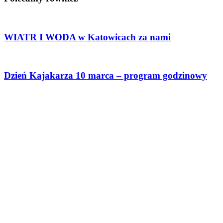
WIATR I WODA w Katowicach za nami
Dzień Kajakarza 10 marca – program godzinowy