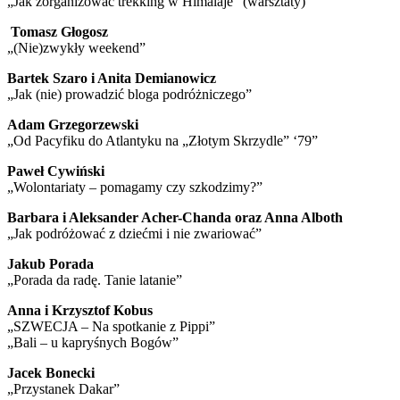
„Jak zorganizować trekking w Himalaje” (warsztaty)
Tomasz Głogosz
„(Nie)zwykły weekend”
Bartek Szaro i Anita Demianowicz
„Jak (nie) prowadzić bloga podróżniczego”
Adam Grzegorzewski
„Od Pacyfiku do Atlantyku na „Złotym Skrzydle” ‘79”
Paweł Cywiński
„Wolontariaty – pomagamy czy szkodzimy?”
Barbara i Aleksander Acher-Chanda oraz Anna Alboth
„Jak podróżować z dziećmi i nie zwariować”
Jakub Porada
„Porada da radę. Tanie latanie”
Anna i Krzysztof Kobus
„SZWECJA – Na spotkanie z Pippi”
„Bali – u kapryśnych Bogów”
Jacek Bonecki
„Przystanek Dakar”