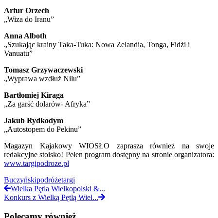
Artur Orzech
„Wiza do Iranu”
Anna Alboth
„Szukając krainy Taka-Tuka: Nowa Zelandia, Tonga, Fidżi i
Vanuatu”
Tomasz Grzywaczewski
„Wyprawa wzdłuż Nilu”
Bartłomiej Kiraga
„Za garść dolarów- Afryka”
Jakub Rydkodym
„Autostopem do Pekinu”
Magazyn Kajakowy WIOSŁO zaprasza również na swoje
redakcyjne stoisko! Pełen program dostępny na stronie organizatora:
www.targipodroze.pl
Buczyński
podróże
targi
Wielka Pętla Wielkopolski &...
Konkurs z Wielką Pętlą Wiel...
Polecamy również