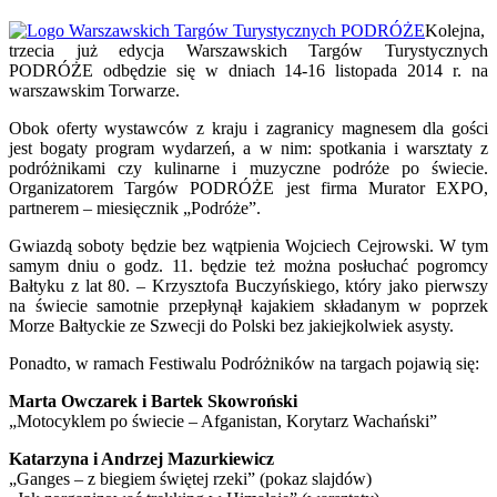
Kolejna,
trzecia już edycja Warszawskich Targów Turystycznych
PODRÓŻE odbędzie się w dniach 14-16 listopada 2014 r. na
warszawskim Torwarze.
Obok oferty wystawców z kraju i zagranicy magnesem dla gości
jest bogaty program wydarzeń, a w nim: spotkania i warsztaty z
podróżnikami czy kulinarne i muzyczne podróże po świecie.
Organizatorem Targów PODRÓŻE jest firma Murator EXPO,
partnerem – miesięcznik „Podróże”.
Gwiazdą soboty będzie bez wątpienia Wojciech Cejrowski. W tym
samym dniu o godz. 11. będzie też można posłuchać pogromcy
Bałtyku z lat 80. – Krzysztofa Buczyńskiego, który jako pierwszy
na świecie samotnie przepłynął kajakiem składanym w poprzek
Morze Bałtyckie ze Szwecji do Polski bez jakiejkolwiek asysty.
Ponadto, w ramach Festiwalu Podróżników na targach pojawią się:
Marta Owczarek i Bartek Skowroński
„Motocyklem po świecie – Afganistan, Korytarz Wachański”
Katarzyna i Andrzej Mazurkiewicz
„Ganges – z biegiem świętej rzeki” (pokaz slajdów)