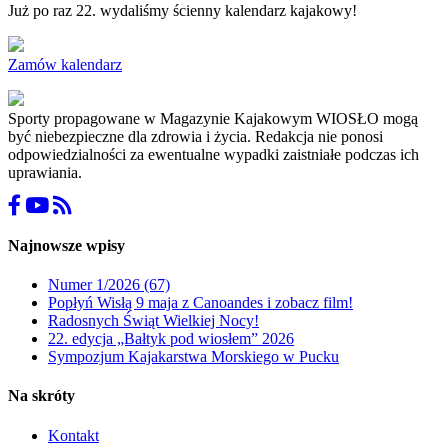
Już po raz 22. wydaliśmy ścienny kalendarz kajakowy!
Zamów kalendarz
Sporty propagowane w Magazynie Kajakowym WIOSŁO mogą
być niebezpieczne dla zdrowia i życia. Redakcja nie ponosi
odpowiedzialności za ewentualne wypadki zaistniałe podczas ich
uprawiania.
Najnowsze wpisy
Numer 1/2026 (67)
Popłyń Wisłą 9 maja z Canoandes i zobacz film!
Radosnych Świąt Wielkiej Nocy!
22. edycja „Bałtyk pod wiosłem” 2026
Sympozjum Kajakarstwa Morskiego w Pucku
Na skróty
Kontakt