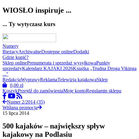
WIOSŁO inspiruje ...
... Ty wytyczasz kurs
Numery
Bieżący
Archiwalne
Dostępne online
Dodatki
Gdzie kupić?
Sklep online
Prenumerata i sprzedaż wysyłkowa
Punkty
sprzedaży
Kalendarz KAJAKI 2026
Książka „Trudna Droga Vikinga
..."
Redakcja
Wyprawy
Reklama
Telewizja kajakowa
Sklep
0,00
zł
Koszyk
Przejdź do zamówienia
Moje konto
Regulamin sklepu
Numer 2/2014 (35)
Wiślana promocja
15 lipca 2014
500 kajaków – największy spływ
kajakowy na Podlasiu