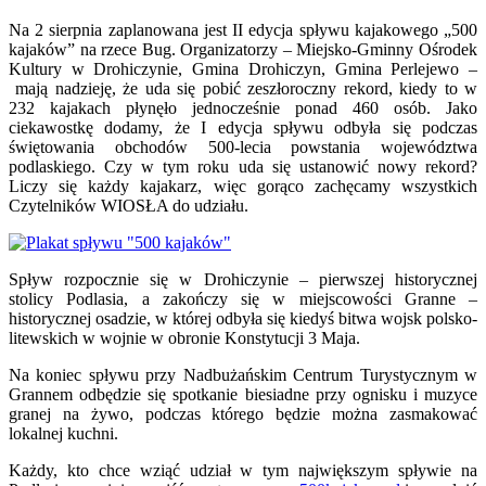
Na 2 sierpnia zaplanowana jest II edycja spływu kajakowego „500
kajaków” na rzece Bug. Organizatorzy – Miejsko-Gminny Ośrodek
Kultury w Drohiczynie, Gmina Drohiczyn, Gmina Perlejewo –
mają nadzieję, że uda się pobić zeszłoroczny rekord, kiedy to w
232 kajakach płynęło jednocześnie ponad 460 osób. Jako
ciekawostkę dodamy, że I edycja spływu odbyła się podczas
świętowania obchodów 500-lecia powstania województwa
podlaskiego. Czy w tym roku uda się ustanowić nowy rekord?
Liczy się każdy kajakarz, więc gorąco zachęcamy wszystkich
Czytelników WIOSŁA do udziału.
Spływ rozpocznie się w Drohiczynie – pierwszej historycznej
stolicy Podlasia, a zakończy się w miejscowości Granne –
historycznej osadzie, w której odbyła się kiedyś bitwa wojsk polsko-
litewskich w wojnie w obronie Konstytucji 3 Maja.
Na koniec spływu przy Nadbużańskim Centrum Turystycznym w
Grannem odbędzie się spotkanie biesiadne przy ognisku i muzyce
granej na żywo, podczas którego będzie można zasmakować
lokalnej kuchni.
Każdy, kto chce wziąć udział w tym największym spływie na