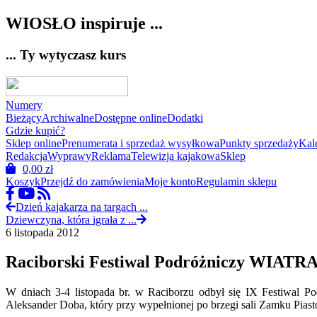
WIOSŁO inspiruje ...
... Ty wytyczasz kurs
Numery
Bieżący
Archiwalne
Dostępne online
Dodatki
Gdzie kupić?
Sklep online
Prenumerata i sprzedaż wysyłkowa
Punkty sprzedaży
Kal
Redakcja
Wyprawy
Reklama
Telewizja kajakowa
Sklep
0,00
zł
Koszyk
Przejdź do zamówienia
Moje konto
Regulamin sklepu
Dzień kajakarza na targach ...
Dziewczyna, która igrała z ...
6 listopada 2012
Raciborski Festiwal Podróżniczy WIATR
W dniach 3-4 listopada br. w Raciborzu odbył się IX Festiwal
Aleksander Doba, który przy wypełnionej po brzegi sali Zamku Piast