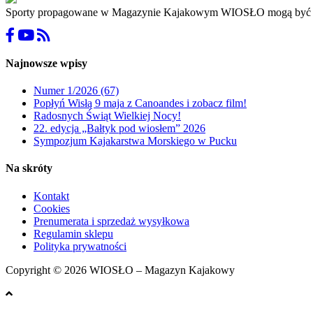
Sporty propagowane w Magazynie Kajakowym WIOSŁO mogą być niebez
Najnowsze wpisy
Numer 1/2026 (67)
Popłyń Wisłą 9 maja z Canoandes i zobacz film!
Radosnych Świąt Wielkiej Nocy!
22. edycja „Bałtyk pod wiosłem” 2026
Sympozjum Kajakarstwa Morskiego w Pucku
Na skróty
Kontakt
Cookies
Prenumerata i sprzedaż wysyłkowa
Regulamin sklepu
Polityka prywatności
Copyright © 2026 WIOSŁO – Magazyn Kajakowy