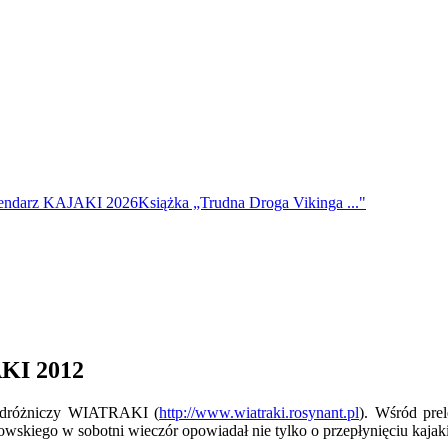
endarz KAJAKI 2026
Książka „Trudna Droga Vikinga ..."
AKI 2012
 Podróżniczy WIATRAKI (
http://www.wiatraki.rosynant.pl
). Wśród pre
owskiego w sobotni wieczór opowiadał nie tylko o przepłynięciu kaja