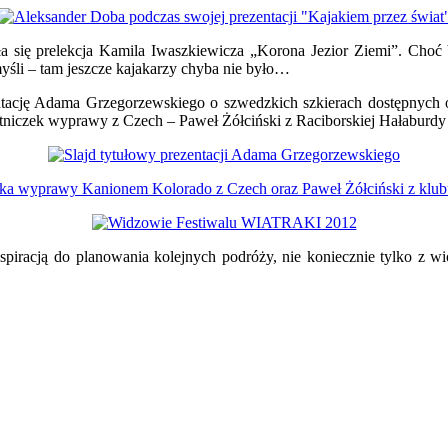
ła się prelekcja Kamila Iwaszkiewicza „Korona Jezior Ziemi”. Choć
yśli – tam jeszcze kajakarzy chyba nie było…
entację Adama Grzegorzewskiego o szwedzkich szkierach dostępnych o
stniczek wyprawy z Czech – Paweł Żółciński z Raciborskiej Hałaburd
nspiracją do planowania kolejnych podróży, nie koniecznie tylko z 