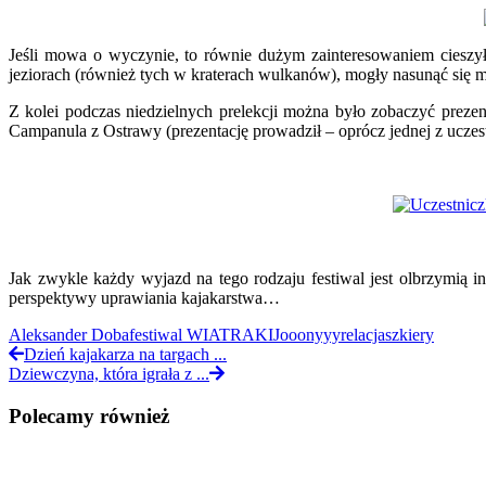
Jeśli mowa o wyczynie, to równie dużym zainteresowaniem cieszy
jeziorach (również tych w kraterach wulkanów), mogły nasunąć się m
Z kolei podczas niedzielnych prelekcji można było zobaczyć prez
Campanula z Ostrawy (prezentację prowadził – oprócz jednej z ucze
Jak zwykle każdy wyjazd na tego rodzaju festiwal jest olbrzymią i
perspektywy uprawiania kajakarstwa…
Aleksander Doba
festiwal WIATRAKI
Jooonyyy
relacja
szkiery
Dzień kajakarza na targach ...
Dziewczyna, która igrała z ...
Polecamy również