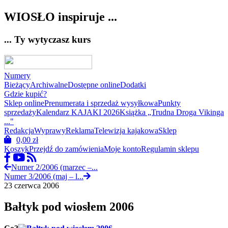
WIOSŁO inspiruje ...
... Ty wytyczasz kurs
Numery
Bieżący
Archiwalne
Dostępne online
Dodatki
Gdzie kupić?
Sklep online
Prenumerata i sprzedaż wysyłkowa
Punkty
sprzedaży
Kalendarz KAJAKI 2026
Książka „Trudna Droga Vikinga
..."
Redakcja
Wyprawy
Reklama
Telewizja kajakowa
Sklep
0,00
zł
Koszyk
Przejdź do zamówienia
Moje konto
Regulamin sklepu
Numer 2/2006 (marzec –...
Numer 3/2006 (maj – l...
23 czerwca 2006
Bałtyk pod wiosłem 2006