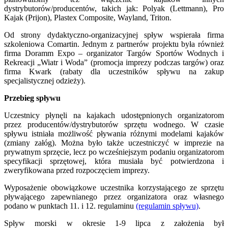
dystrybutorów/producentów, takich jak: Polyak (Lettmann), Pro
Kajak (Prijon), Plastex Composite, Wayland, Triton.
Od strony dydaktyczno-organizacyjnej spływ wspierała firma
szkoleniowa Comartin. Jednym z partnerów projektu była również
firma Doramm Expo – organizator Targów Sportów Wodnych i
Rekreacji „Wiatr i Woda” (promocja imprezy podczas targów) oraz
firma Kwark (rabaty dla uczestników spływu na zakup
specjalistycznej odzieży).
Przebieg spływu
Uczestnicy płynęli na kajakach udostępnionych organizatorom
przez producentów/dystrybutorów sprzętu wodnego. W czasie
spływu istniała możliwość pływania różnymi modelami kajaków
(zmiany załóg). Można było także uczestniczyć w imprezie na
prywatnym sprzęcie, lecz po wcześniejszym podaniu organizatorom
specyfikacji sprzętowej, która musiała być potwierdzona i
zweryfikowana przed rozpoczęciem imprezy.
Wyposażenie obowiązkowe uczestnika korzystającego ze sprzętu
pływającego zapewnianego przez organizatora oraz własnego
podano w punktach 11. i 12. regulaminu
(regulamin spływu)
.
Spływ morski w okresie 1-9 lipca z założenia był