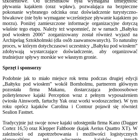
szkoleniowe. Od uczestników była wymagana umiejętność
pływania kajakiem (oraz wpław), pozwalająca na bezpieczne
pokonanie wybranego odcinka oraz doświadczenie turystyczno-
biwakowe (nie było wymagane wcześniejsze pływanie kajakiem po
morzu). Poniżej zamieszczone informacje organizacyjne dotyczą
właśnie tego etapu. Należy też wspomnieć, że w ramach „Bałtyku
pod wiosłem 2006” zorganizowany został również wyjazd na
Archipelag Sztokholmski (dla osób zaawansowanych). To naturalny
proces, w którym dotychczasowi uczestnicy „Bałtyku pod wiosłem”
zdobywają wystarczające doświadczenie, aby organizować
trudniejsze spływy morskie we własnym gronie.
Sprzęt i sponsorzy
Podobnie jak to miało miejsce rok temu podczas drugiej edycji
„Bałtyku pod wiosłem” wokół Bornholmu, partnerem głównym
pozostała firma Makanu, dostarczająca jednoosobowe
polietylenowe kajaki Perception wraz z pełnym wyposażeniem
(wiosła Ainsworth, fartuchy Yak oraz worki wodoszczelne). W tym
roku oprócz kajaków Carolina i Contour pojawił się również
Sealion Fastnet.
Tradycyjnie już swoje nowe kajaki udostępniła firma Kano (Dagger
Cortez 16,5) oraz Klepper Faltboote (kajak Aerius Quattro XT). W
zależności od zapotrzebowania i możliwości logistycznych
planowaliśmy też włączenie kajaków innych