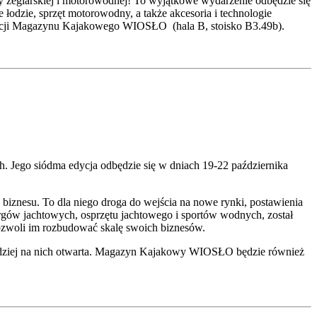
 żeglarskiej i motorowodnej! To wyjątkowe wydarzenie odbędzie się
odzie, sprzęt motorowodny, a także akcesoria i technologie
dakcji Magazynu Kajakowego WIOSŁO (hala B, stoisko B3.49b).
. Jego siódma edycja odbędzie się w dniach 19-22 października
iznesu. To dla niego droga do wejścia na nowe rynki, postawienia
targów jachtowych, osprzętu jachtowego i sportów wodnych, został
ozwoli im rozbudować skalę swoich biznesów.
bardziej na nich otwarta. Magazyn Kajakowy WIOSŁO będzie również