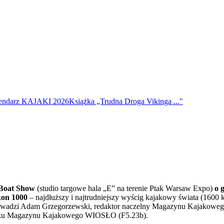
endarz KAJAKI 2026
Książka „Trudna Droga Vikinga ..."
Boat Show
(studio targowe hala „E” na terenie Ptak Warsaw Expo)
o 
on 1000
– najdłuższy i najtrudniejszy wyścig kajakowy świata (1600 
prowadzi Adam Grzegorzewski, redaktor naczelny Magazynu Kajakoweg
toisku Magazynu Kajakowego WIOSŁO (F5.23b).