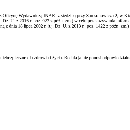
Oficynę Wydawniczą INARI z siedzibą przy Samsonowicza 2, w Kielcac
.j. Dz. U. z 2016 r. poz. 922 z późn. zm.) w celu przekazywania info
ną z dnia 18 lipca 2002 r. (t.j. Dz. U. z 2013 r., poz. 1422 z późn. zm.
pieczne dla zdrowia i życia. Redakcja nie ponosi odpowiedzialnośc