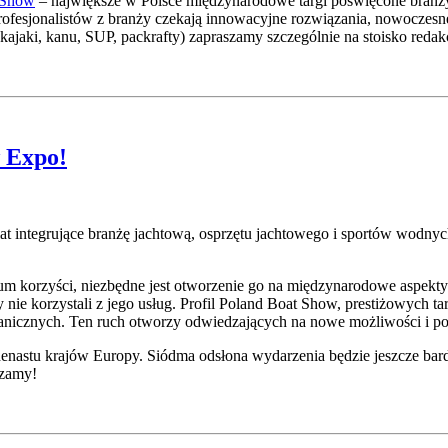
 Show
– największe w Polsce międzynarodowe targi poświęcone branży
esjonalistów z branży czekają innowacyjne rozwiązania, nowoczesne ł
kajaki, kanu, SUP, packrafty) zapraszamy szczególnie na stoisko re
 Expo!
 integrujące branżę jachtową, osprzętu jachtowego i sportów wodnych
korzyści, niezbędne jest otworzenie go na międzynarodowe aspekty b
ry nie korzystali z jego usług. Profil Poland Boat Show, prestiżowych 
anicznych. Ten ruch otworzy odwiedzających na nowe możliwości i p
jedenastu krajów Europy. Siódma odsłona wydarzenia będzie jeszcze 
szamy!