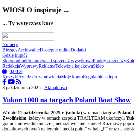
WIOSŁO inspiruje ...
... Ty wytyczasz kurs
Numery
Bieżący
Archiwalne
Dostępne online
Dodatki
Gdzie kupić?
Sklep online
Prenumerata i sprzedaż wysyłkowa
Punkty sprzedaży
Kal
Redakcja
Wyprawy
Reklama
Telewizja kajakowa
Sklep
0,00
zł
Koszyk
Przejdź do zamówienia
Moje konto
Regulamin sklepu
8 października 2025 -
Aktualności
Yukon 1000 na targach Poland Boat Show
W dniu
11 października 2025 r. (sobota)
w ramach targów
Poland 
Zwolińskim
, którzy w ramach zespołu TRAILTEAM ukończyli
Yuk
granic i udowadnianiu, że „niemożliwe” nie istnieje! Rozmowę po
dodatkowych pytań na terenie „media point” w hali „F” oraz na s