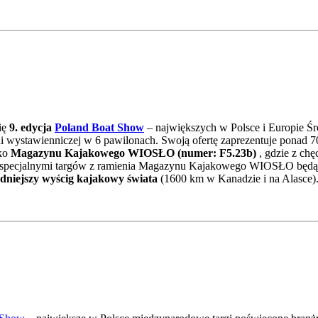
ię
9. edycja
Poland Boat Show
– największych w Polsce i Europie Ś
wystawienniczej w 6 pawilonach. Swoją ofertę zaprezentuje ponad 70
sko
Magazynu Kajakowego WIOSŁO (numer: F5.23b)
, gdzie z chę
mi specjalnymi targów z ramienia Magazynu Kajakowego WIOSŁO będ
udniejszy wyścig kajakowy świata
(1600 km w Kanadzie i na Alasce).