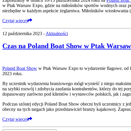
Zapraszamy w dniach 10-13 października 2024 roku na
Poland Boat
w Ptak Warsaw Expo, gdzie na miłośników sportów wodnych oraz prof
niezbędne w każdym aspekcie żeglarstwa. Miłośników wiosłowania (
Czytaj więcej
12 października 2023 -
Aktualności
Czas na Poland Boat Show w Ptak Warsaw
Poland Boat Show
w Ptak Warsaw Expo to wydarzenie flagowe, od lat
2023 roku.
By uczestnik wydarzenia branżowego mógł wynieść z niego maksimum 
na szybki rozwój i zdobycia zaufania kontrahentów, którzy do tej po
dopasowany zarówno pod klientów i wystawców polskich, jak i zagr
Podczas szóstej edycji Poland Boat Show obecni byli uczestnicy z 
obecny na tych targach jako przedstawiciel branży kajakowej. Zapra
Czytaj więcej