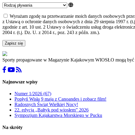
Wyrażam zgodę na przetwarzanie moich danych osobowych przez 
z Ustawą o ochronie danych osobowych z dnia 29 sierpnia 1997 r. (t
zgodnie z art. 10 ust. 2 Ustawy o świadczeniu usług droga elektronicz
2004 r. (t.j. Dz. U. z 2014 r., poz. 243 z późn. zm.).
Zapisz się
Sporty propagowane w Magazynie Kajakowym WIOSŁO mogą być niebez
Najnowsze wpisy
Numer 1/2026 (67)
Popłyń Wisłą 9 maja z Canoandes i zobacz film!
Radosnych Świąt Wielkiej Nocy!
22. edycja „Bałtyk pod wiosłem” 2026
Sympozjum Kajakarstwa Morskiego w Pucku
Na skróty