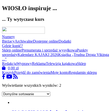
WIOSŁO inspiruje ...
... Ty wytyczasz kurs
Numery
Bieżący
Archiwalne
Dostępne online
Dodatki
Gdzie kupić?
Sklep online
Prenumerata i sprzedaż wysyłkowa
Punkty
sprzedaży
Kalendarz KAJAKI 2026
Książka „Trudna Droga Vikinga
..."
Redakcja
Wyprawy
Reklama
Telewizja kajakowa
Sklep
0,00
zł
Koszyk
Przejdź do zamówienia
Moje konto
Regulamin sklepu
Wyświetlanie wszystkich wyników: 2