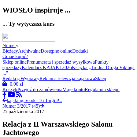
WIOSŁO inspiruje ...
... Ty wytyczasz kurs
Numery
Bieżący
Archiwalne
Dostępne online
Dodatki
Gdzie kupić?
Sklep online
Prenumerata i sprzedaż wysyłkowa
Punkty
sprzedaży
Kalendarz KAJAKI 2026
Książka „Trudna Droga Vikinga
..."
Redakcja
Wyprawy
Reklama
Telewizja kajakowa
Sklep
0,00
zł
Koszyk
Przejdź do zamówienia
Moje konto
Regulamin sklepu
kajaking.tv odc. 16 Targi P...
Numer 3/2017 (45)
25 października 2017
Relacja z II Warszawskiego Salonu
Jachtowego