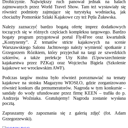
Drohiczynie. Największy ruch panował jednak na halach
zajmowanych przez World Travel Show. Tam też wystawiały się
również podmioty zajmujące się turystyką wodniacką, jak
chociażby Pomorskie Szlaki Kajakowe czy też Pętla Żuławska.
Należy zaznaczyć bardzo bogatą ofertę imprez dodatkowych
toczących się w różnych częściach kompleksu targowego. Bardzo
bogaty program przygotował portal Fly4Free oraz kwartalnik
„Kontynenty”. Z tematów stricte kajakowych na scenie
Warszawskiego Salonu Jachtowego należy wymienić spotkanie z
Grzegorzem Rózikiem, który przyjechał na targi ze szwedzkich
szkierów, a także prelekcje Uty Kühn (Upowszechnienie
kajakarstwa przez PZKaj) oraz Wojciecha Bigiela (Szkolenie
kajakowe we wrocławskim AWF).
Podczas targów można było również porozmawiać na tematy
kajakowe na stoisku Magazynu WIOSŁO, gdzie zorganizowano
również konkurs dla prenumeratorów. Nagroda w tym konkursie –
sandały do wody ufundowane przez firmę KEEN – trafiła do p.
Andrzeja Woźniaka. Gratulujemy! Nagroda zostanie wysłana
pocztą.
Zapraszamy do zapoznania się z galerią zdjęć (fot. Adam
Grzegorzewski).