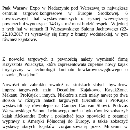
Ptak Warsaw Expo w Nadarzynie pod Warszawą to największe
centrum targowo-kongresowe w Europie Środkowej. 6
nowoczesnych hal wystawienniczych o łącznej wewnętrznej
powierzchni wynoszącej 143 tys. m2 musi budzić respekt. W jednej
z tych hal w ramach II Warszawskiego Salonu Jachtowego (22-
22.10.2017 r.) wystawiły się firmy z branży wodniackiej, w tym
również kajakowe.
Z nowości targowych z pewnością należy wymienić firmę
Krzysztofa Polaczyka, która zaprezentowała zupełnie nowy kajak
turystyczny w technologii laminatu kewlarowo-węglowego o
nazwie „Posejdon”.
Nowości nie zabrakło również na stoiskach stałych bywalców
imprez targowych, m.in. Decathlon, Kajakowo, KayakZone,
Makanu, ProKajak i innych. Niektóre z nich miały nawet po dwa
stoiska w różnych halach targowych (Decathlon i ProKajak
wystawiali się równolegle na Camper Caravan Show). Podczas
Warszawskiego Salonu Jachtowego można było również zobaczyć
kajak Aleksandra Doby i posłuchać jego opowieści z ostatniej
wyprawy z Ameryki Północnej do Europy, a także zobaczyć
wystawę starych kajaków zorganizowaną przez Muzeum w