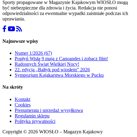
Sporty propagowane w Magazynie Kajakowym WIOSŁO mogą
być niebezpieczne dla zdrowia i życia. Redakcja nie ponosi
odpowiedzialności za ewentualne wypadki zaistniałe podczas ich
uprawiania.
Najnowsze wpisy
Numer 1/2026 (67)
Popłyń Wisłą 9 maja z Canoandes i zobacz film!
Radosnych Świąt Wielkiej Nocy!
22. edycja „Bałtyk pod wiosłem” 2026
Sympozjum Kajakarstwa Morskiego w Pucku
Na skróty
Kontakt
Cookies
Prenumerata i sprzedaż wysyłkowa
Regulamin sklepu
Polityka prywatności
Copyright © 2026 WIOSŁO – Magazyn Kajakowy