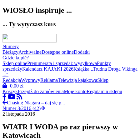
WIOSŁO inspiruje ...
... Ty wytyczasz kurs
Numery
Bieżący
Archiwalne
Dostępne online
Dodatki
Gdzie kupić?
Sklep online
Prenumerata i sprzedaż wysyłkowa
Punkty
sprzedaży
Kalendarz KAJAKI 2026
Książka „Trudna Droga Vikinga
..."
Redakcja
Wyprawy
Reklama
Telewizja kajakowa
Sklep
0,00
zł
Koszyk
Przejdź do zamówienia
Moje konto
Regulamin sklepu
Chasing Niagara – daj się p...
Numer 3/2016 (42)
2 listopada 2016
WIATR I WODA po raz pierwszy w
Katowicach