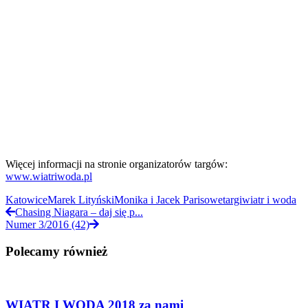
Więcej informacji na stronie organizatorów targów:
www.wiatriwoda.pl
Katowice
Marek Lityński
Monika i Jacek Parisowe
targi
wiatr i woda
Chasing Niagara – daj się p...
Numer 3/2016 (42)
Polecamy również
WIATR I WODA 2018 za nami