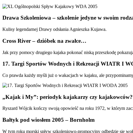
Drawa Szkoleniowa – szkolenie jedyne w swoim rodz
Kulisy legendarnej Drawy odsłania Agnieszka Kujawa.
Cross River – dzióbek na zwałce…
Jak przy pomocy drugiego kajaka pokonać niską przeszkodę pokazuj
17. Targi Sportów Wodnych i Rekreacji WIATR I 
Co prawda każdy myśli już o wakacjach w kajaku, ale przypominamy ra
„Kajak i My”: periodyk kajakarzy czy kajakowców? 
Ryszard Wójcik kończy swoją opowieść na roku 1972, w którym zacz
Bałtyk pod wiosłem 2005 – Bornholm
W tym roku morski spływ szkoleniowo-promocyjny odbędzie się w