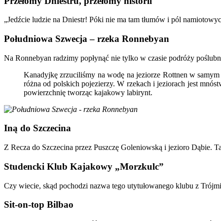
Przełomy Dniestru, przełomy historii
„Jedźcie ludzie na Dniestr! Póki nie ma tam tłumów i pól namiotowy
Południowa Szwecja – rzeka Ronnebyan
Na Ronnebyan radzimy popłynąć nie tylko w czasie podróży poślubne
Kanadyjkę zrzuciliśmy na wodę na jeziorze Rottnen w samym 
różna od polskich pojezierzy. W rzekach i jeziorach jest mnós
powierzchnię tworząc kajakowy labirynt.
Iną do Szczecina
Z Recza do Szczecina przez Puszczę Goleniowską i jezioro Dąbie. Ta
Studencki Klub Kajakowy „Morzkulc”
Czy wiecie, skąd pochodzi nazwa tego utytułowanego klubu z Trójmias
Sit-on-top Bilbao