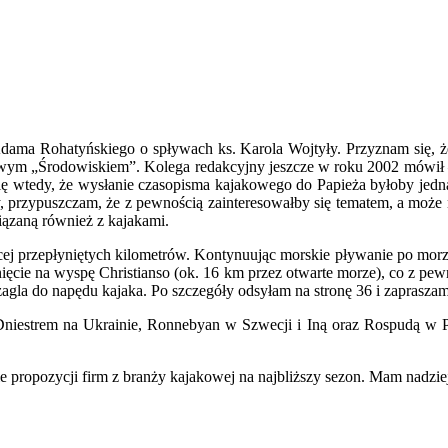
ama Rohatyńskiego o spływach ks. Karola Wojtyły. Przyznam się, że d
swym „Środowiskiem”. Kolega redakcyjny jeszcze w roku 2002 mówił –
się wtedy, że wysłanie czasopisma kajakowego do Papieża byłoby jedn
tyły, przypuszczam, że z pewnością zainteresowałby się tematem, a m
iązaną również z kajakami.
ięcej przepłyniętych kilometrów. Kontynuując morskie pływanie po m
cie na wyspę Christianso (ok. 16 km przez otwarte morze), co z pew
agla do napędu kajaka. Po szczegóły odsyłam na stronę 36 i zapraszam 
niestrem na Ukrainie, Ronnebyan w Szwecji i Iną oraz Rospudą w Po
ie propozycji firm z branży kajakowej na najbliższy sezon. Mam nadzi