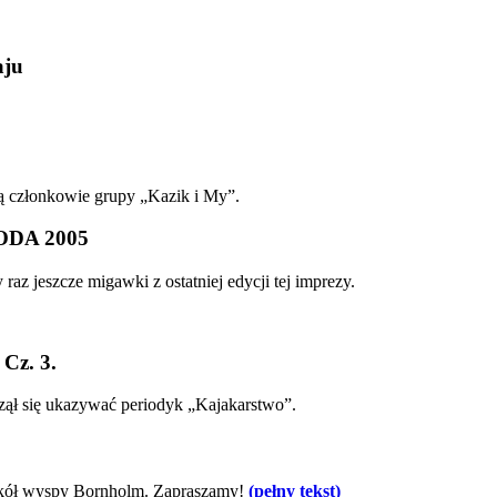
aju
ą członkowie grupy „Kazik i My”.
WODA 2005
z jeszcze migawki z ostatniej edycji tej imprezy.
Cz. 3.
ął się ukazywać periodyk „Kajakarstwo”.
okół wyspy Bornholm. Zapraszamy!
(pełny tekst)