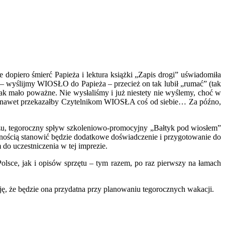
opiero śmierć Papieża i lektura książki „Zapis drogi” uświadomiła
 wyślijmy WIOSŁO do Papieża – przecież on tak lubił „rumać” (tak
ak mało poważne. Nie wysłaliśmy i już niestety nie wyślemy, choć w
oże nawet przekazałby Czytelnikom WIOSŁA coś od siebie… Za późno,
orzu, tegoroczny spływ szkoleniowo-promocyjny „Bałtyk pod wiosłem”
nością stanowić będzie dodatkowe doświadczenie i przygotowanie do
do uczestniczenia w tej imprezie.
lsce, jak i opisów sprzętu – tym razem, po raz pierwszy na łamach
eję, że będzie ona przydatna przy planowaniu tegorocznych wakacji.