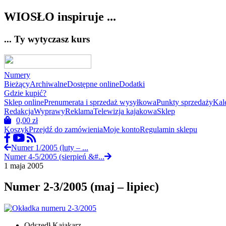
WIOSŁO inspiruje ...
... Ty wytyczasz kurs
Numery
Bieżący
Archiwalne
Dostępne online
Dodatki
Gdzie kupić?
Sklep online
Prenumerata i sprzedaż wysyłkowa
Punkty sprzedaży
Kal
Redakcja
Wyprawy
Reklama
Telewizja kajakowa
Sklep
0,00
zł
Koszyk
Przejdź do zamówienia
Moje konto
Regulamin sklepu
Numer 1/2005 (luty – ...
Numer 4-5/2005 (sierpień &#...
1 maja 2005
Numer 2-3/2005 (maj – lipiec)
Odszedł Kajakarz…