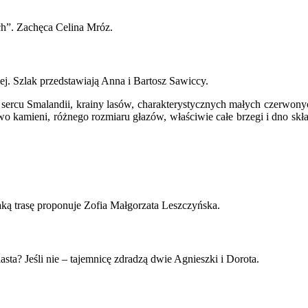
ch”. Zachęca Celina Mróz.
j. Szlak przedstawiają Anna i Bartosz Sawiccy.
sercu Smalandii, krainy lasów, charakterystycznych małych czerwony
two kamieni, różnego rozmiaru głazów, właściwie całe brzegi i dno sk
ką trasę proponuje Zofia Małgorzata Leszczyńska.
ta? Jeśli nie – tajemnicę zdradzą dwie Agnieszki i Dorota.