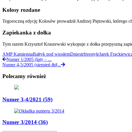
Kolosy rozdane
Tegoroczną edycję Kolosów prowadził Andrzej Piętowski, którego chy
Zapiekanka z dołka
Tym razem Krzysztof Kraszewski wykopuje z dołka przepyszną zapi
AMP Kamienna
Bałtyk pod wiosłem
Dniestr
freestyle
Jarek Frąckiewic
Numer 1/2005 (luty – ...
Numer 4-5/2005 (sierpień &#...
Polecamy również
Numer 3-4/2021 (59)
Numer 3/2014 (36)