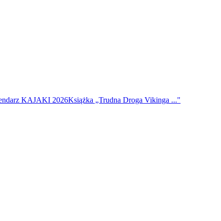
endarz KAJAKI 2026
Książka „Trudna Droga Vikinga ..."