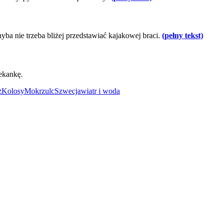
ba nie trzeba bliżej przedstawiać kajakowej braci.
(pełny tekst)
ekankę.
z
Kolosy
Mokrzulc
Szwecja
wiatr i woda