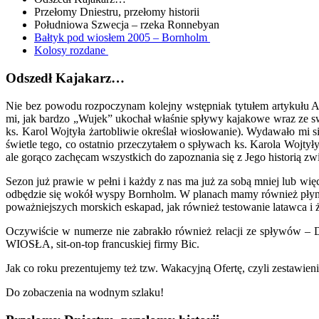
Przełomy Dniestru, przełomy historii
Południowa Szwecja – rzeka Ronnebyan
Bałtyk pod wiosłem 2005 – Bornholm
Kolosy rozdane
Odszedł Kajakarz…
Nie bez powodu rozpoczynam kolejny wstępniak tytułem artykułu Ad
mi, jak bardzo „Wujek” ukochał właśnie spływy kajakowe wraz ze 
ks. Karol Wojtyła żartobliwie określał wiosłowanie). Wydawało mi 
świetle tego, co ostatnio przeczytałem o spływach ks. Karola Woj
ale gorąco zachęcam wszystkich do zapoznania się z Jego historią zw
Sezon już prawie w pełni i każdy z nas ma już za sobą mniej lub w
odbędzie się wokół wyspy Bornholm. W planach mamy również płynię
poważniejszych morskich eskapad, jak również testowanie latawca i ż
Oczywiście w numerze nie zabrakło również relacji ze spływów – D
WIOSŁA, sit-on-top francuskiej firmy Bic.
Jak co roku prezentujemy też tzw. Wakacyjną Ofertę, czyli zestawien
Do zobaczenia na wodnym szlaku!