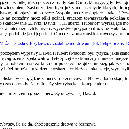
ących w piłkę nożną dzieci z osady San Carlos Mariage, gdy dwaj grin
 niedowierzaniem. Zaskoczeniem było już samo przybycie białych, do 
 zabawnymi pojazdami po rzece. Wspólny mecz to dopiero atrakcja! Po
stało na porządny mecz piłki nożnej, graczom towarzyszyła pokaźna g
o skandowanie „David! David!“ i „Huberto! Huberto!“ wyrażające może 
ce, a potem rzutach karnych zwycięstwo przypadło drużynie Huberta. P
patię, podobnie jak i jego brat. O meczu z amazońskimi rowerzystami 
rozpoczęciem wyprawy Dawid i Hubert świadomi byli ryzyka, jakie stano
ę zagrożenia, spakowali w Tefe sprzęt elektroniczny i inne cenniejsze
óry samolotem miał za kilka dni polecieć nie gdzie indziej, jak właś
wy i DeLorme’a – urządzenie wskazujące bieżącą lokalizację, wyruszyl
pobliskiej wioski, gdzie zamierzali przenocować. Nie wiadomo skąd, t
y czas do wody. Na rufie leży sieć rybacka – kompletnie sucha.
niemy tam zdrzemnąć się – pierwszy odzywa się Dawid.
byszy, ile się da, choć strasznie drętwa ta rozmowa.