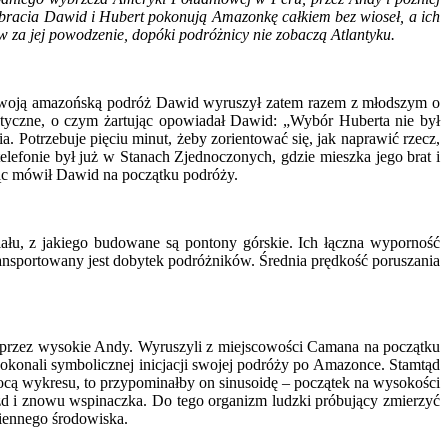
bracia Dawid i Hubert pokonują Amazonkę całkiem bez wioseł, a ich
w za jej powodzenie, dopóki podróżnicy nie zobaczą Atlantyku.
 swoją amazońską podróż Dawid wyruszył zatem razem z młodszym o
ktyczne, o czym żartując opowiadał Dawid: „Wybór Huberta nie był
Potrzebuje pięciu minut, żeby zorientować się, jak naprawić rzecz,
elefonie był już w Stanach Zjednoczonych, gdzie mieszka jego brat i
ując mówił Dawid na początku podróży.
u, z jakiego budowane są pontony górskie. Ich łączna wyporność
ansportowany jest dobytek podróżników. Średnia prędkość poruszania
j przez wysokie Andy. Wyruszyli z miejscowości Camana na początku
okonali symbolicznej inicjacji swojej podróży po Amazonce. Stamtąd
mocą wykresu, to przypominałby on sinusoidę – początek na wysokości
zd i znowu wspinaczka. Do tego organizm ludzki próbujący zmierzyć
iennego środowiska.