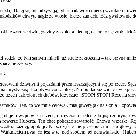
 łodzi.
palniczkę. Dalej się nie odzywają, tylko badawczo mierzą wzrokiem rowe
 młodzików chwyta nagle za wiosło, bierze zamach, łódź gwałtownie d
i jeszcze ze dwie godziny zostało, a niedługo ciemno się zrobi. Może 
 sądził, że tym samym minęli już strefę zagrożenia – tak przynajmnie
 znacznie szerszy.
ódź.
teresowani dziwnymi pojazdami przemieszczającymi się po rzece. Sądzi
a turystyczną. Podpływa coraz bliżej. Na pokładzie widać dwie postac
eszcze trzech uzbrojonych drabów, krzycząc: „STOP! STOP! Ręce na gło
astników. Ten, co we mnie celował, miał giwerę jak na słonia – opowi
aduje o wyprawie, o rzece, o rowerach. Jeden z bujną czupryną i wąs
 na rowerze Huberta. Ten chce pokazać zawartość. Znowu wrzask: „Rę
wzdłuż każdej, opukuje. Na szczęście nie przychodzi mu do głowy ro
. Warknięciem pyta, co jest w tej pod spodem, tej peruwiańskiej. Hub