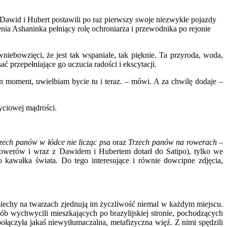
Dawid i Hubert postawili po raz pierwszy swoje niezwykłe pojazdy
nia Ashaninka pełniący rolę ochroniarza i przewodnika po rejonie
iebowzięci, że jest tak wspaniale, tak pięknie. Ta przyroda, woda,
 przepełniające go uczucia radości i ekscytacji.
en moment, uwielbiam bycie tu i teraz. – mówi. A za chwilę dodaje –
życiowej mądrości.
zech panów w łódce nie licząc psa
oraz
Trzech panów na rowerach
­–
 rowerów i wraz z Dawidem i Hubertem dotarł do Satipo), tylko we
kawałka świata. Do tego interesujące i równie dowcipne zdjęcia,
 uśmiechy na twarzach zjednują im życzliwość niemal w każdym miejscu.
ób wychwycili mieszkających po brazylijskiej stronie, pochodzących
połączyła jakaś niewytłumaczalna, metafizyczna więź. Z nimi spędzili