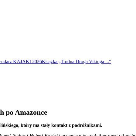
endarz KAJAKI 2026
Książka „Trudna Droga Vikinga ..."
ach po Amazonce
ińskiego, który ma stały kontakt z podróżnikami.
Dawid Andres i Hubert Kisiński przemierzają szlak Amazonki od zach