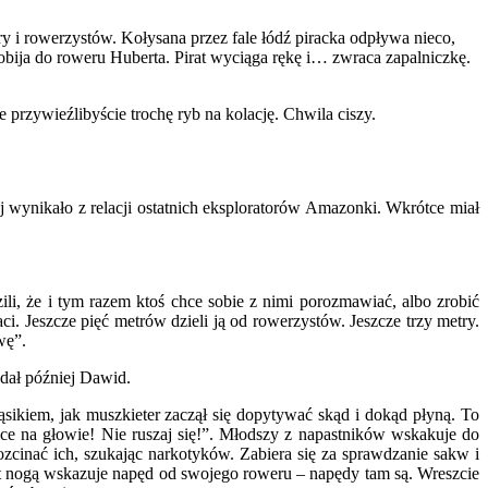
ry i rowerzystów. Kołysana przez fale łódź piracka odpływa nieco,
obija do roweru Huberta. Pirat wyciąga rękę i… zwraca zapalniczkę.
przywieźlibyście trochę ryb na kolację. Chwila ciszy.
j wynikało z relacji ostatnich eksploratorów Amazonki. Wkrótce miał
li, że i tym razem ktoś chce sobie z nimi porozmawiać, albo zrobić
i. Jeszcze pięć metrów dzieli ją od rowerzystów. Jeszcze trzy metry.
wę”.
adał później Dawid.
ikiem, jak muszkieter zaczął się dopytywać skąd i dokąd płyną. To
ce na głowie! Nie ruszaj się!”. Młodszy z napastników wskakuje do
zcinać ich, szukając narkotyków. Zabiera się za sprawdzanie sakw i
ert nogą wskazuje napęd od swojego roweru – napędy tam są. Wreszcie