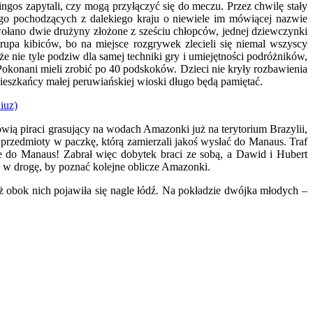
gos zapytali, czy mogą przyłączyć się do meczu. Przez chwilę stały
tego pochodzących z dalekiego kraju o niewiele im mówiącej nazwie
wołano dwie drużyny złożone z sześciu chłopców, jednej dziewczynki
rupa kibiców, bo na miejsce rozgrywek zlecieli się niemal wszyscy
nie tyle podziw dla samej techniki gry i umiejętności podróżników,
okonani mieli zrobić po 40 podskoków. Dzieci nie kryły rozbawienia
mieszkańcy małej peruwiańskiej wioski długo będą pamiętać.
wią piraci grasujący na wodach Amazonki już na terytorium Brazylii,
 przedmioty w paczkę, którą zamierzali jakoś wysłać do Manaus. Traf
nie do Manaus! Zabrał więc dobytek braci ze sobą, a Dawid i Hubert
i w drogę, by poznać kolejne oblicze Amazonki.
uż obok nich pojawiła się nagle łódź. Na pokładzie dwójka młodych –