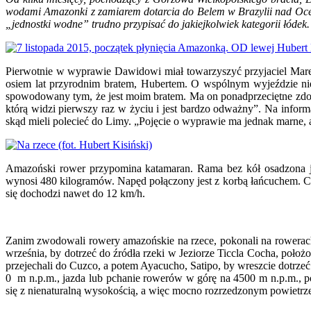
wodami Amazonki z zamiarem dotarcia do Belem w Brazylii nad Ocea
„jednostki wodne” trudno przypisać do jakiejkolwiek kategorii łódek
Pierwotnie w wyprawie Dawidowi miał towarzyszyć przyjaciel Mar
osiem lat przyrodnim bratem, Hubertem. O wspólnym wyjeździe nie
spowodowany tym, że jest moim bratem. Ma on ponadprzeciętne zdoln
którą widzi pierwszy raz w życiu i jest bardzo odważny”. Na inform
skąd mieli polecieć do Limy. „Pojęcie o wyprawie ma jednak marne, 
Amazoński rower przypomina katamaran. Rama bez kół osadzona j
wynosi 480 kilogramów. Napęd połączony jest z korbą łańcuchem. Ca
się dochodzi nawet do 12 km/h.
Zanim zwodowali rowery amazońskie na rzece, pokonali na rowerach
września, by dotrzeć do źródła rzeki w Jeziorze Ticcla Cocha, poł
przejechali do Cuzco, a potem Ayacucho, Satipo, by wreszcie dotrze
0 m n.p.m., jazda lub pchanie rowerów w górę na 4500 m n.p.m., p
się z nienaturalną wysokością, a więc mocno rozrzedzonym powiet