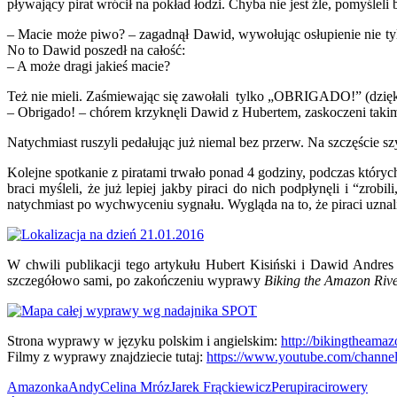
pływający pirat wrócił na pokład łodzi. Chyba nie jest źle, pomyśleli 
– Macie może piwo? – zagadnął Dawid, wywołując osłupienie nie tylko
No to Dawid poszedł na całość:
– A może dragi jakieś macie?
Też nie mieli. Zaśmiewając się zawołali tylko „OBRIGADO!” (dzięk
– Obrigado! – chórem krzyknęli Dawid z Hubertem, zaskoczeni taki
Natychmiast ruszyli pedałując już niemal bez przerw. Na szczęście 
Kolejne spotkanie z piratami trwało ponad 4 godziny, podczas któryc
braci myśleli, że już lepiej jakby piraci do nich podpłynęli i “zr
natychmiast po wychwyceniu sygnału. Wygląda na to, że piraci uznali
W chwili publikacji tego artykułu Hubert Kisiński i Dawid Andr
szczegółowo sami, po zakończeniu wyprawy
Biking the Amazon Riv
Strona wyprawy w języku polskim i angielskim:
http://bikingtheamaz
Filmy z wyprawy znajdziecie tutaj:
https://www.youtube.com/chan
Amazonka
Andy
Celina Mróz
Jarek Frąckiewicz
Peru
piraci
rowery