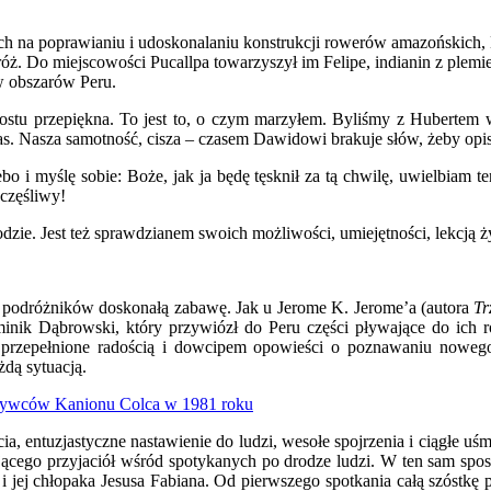
h na poprawianiu i udoskonalaniu konstrukcji rowerów amazońskich, 
óż. Do miejscowości Pucallpa towarzyszył im Felipe, indianin z plemie
w obszarów Peru.
ostu przepiękna. To jest to, o czym marzyłem. Byliśmy z Hubertem wn
s. Nasza samotność, cisza – czasem Dawidowi brakuje słów, żeby opisać
bo i myślę sobie: Boże, jak ja będę tęsknił za tą chwilę, uwielbiam t
częśliwy!
odzie. Jest też sprawdzianem swoich możliwości, umiejętności, lekcją 
 podróżników doskonałą zabawę. Jak u Jerome K. Jerome’a (autora
Tr
minik Dąbrowski, który przywiózł do Peru części pływające do ich
o przepełnione radością i dowcipem opowieści o poznawaniu nowego 
żdą sytuacją.
życia, entuzjastyczne nastawienie do ludzi, wesołe spojrzenia i ciągłe
ującego przyjaciół wśród spotykanych po drodze ludzi. W ten sam spos
y i jej chłopaka Jesusa Fabiana. Od pierwszego spotkania całą szóstkę 