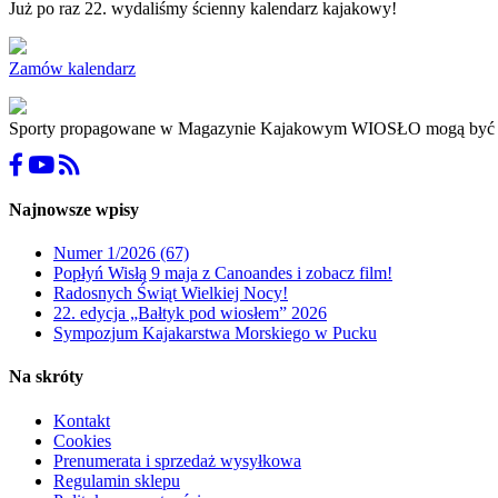
Już po raz 22. wydaliśmy ścienny kalendarz kajakowy!
Zamów kalendarz
Sporty propagowane w Magazynie Kajakowym WIOSŁO mogą być niebez
Najnowsze wpisy
Numer 1/2026 (67)
Popłyń Wisłą 9 maja z Canoandes i zobacz film!
Radosnych Świąt Wielkiej Nocy!
22. edycja „Bałtyk pod wiosłem” 2026
Sympozjum Kajakarstwa Morskiego w Pucku
Na skróty
Kontakt
Cookies
Prenumerata i sprzedaż wysyłkowa
Regulamin sklepu