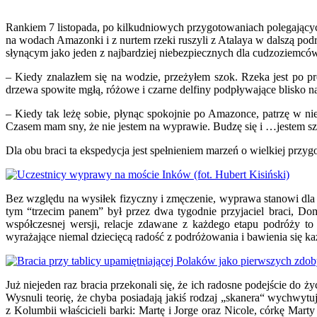
Rankiem 7 listopada, po kilkudniowych przygotowaniach polegającyc
na wodach Amazonki i z nurtem rzeki ruszyli z Atalaya w dalszą podr
słynącym jako jeden z najbardziej niebezpiecznych dla cudzoziemcó
– Kiedy znalazłem się na wodzie, przeżyłem szok. Rzeka jest po pr
drzewa spowite mgłą, różowe i czarne delfiny podpływające blisko na
– Kiedy tak leżę sobie, płynąc spokojnie po Amazonce, patrzę w nie
Czasem mam sny, że nie jestem na wyprawie. Budzę się i …jestem sz
Dla obu braci ta ekspedycja jest spełnieniem marzeń o wielkiej przyg
Bez względu na wysiłek fizyczny i zmęczenie, wyprawa stanowi dla
tym “trzecim panem” był przez dwa tygodnie przyjaciel braci, Do
współczesnej wersji, relacje zdawane z każdego etapu podróży t
wyrażające niemal dziecięcą radość z podróżowania i bawienia się ka
Już niejeden raz bracia przekonali się, że ich radosne podejście do 
Wysnuli teorię, że chyba posiadają jakiś rodzaj „skanera“ wychwyt
z Kolumbii właścicieli barki: Martę i Jorge oraz Nicole, córkę Mart