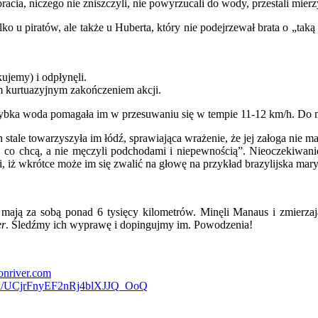
bracia, niczego nie zniszczyli, nie powyrzucali do wody, przestali mierz
 u piratów, ale także u Huberta, który nie podejrzewał brata o „taką b
ujemy) i odpłynęli.
m kurtuazyjnym zakończeniem akcji.
szybka woda pomagała im w przesuwaniu się w tempie 11-12 km/h. Do na
h stale towarzyszyła im łódź, sprawiająca wrażenie, że jej załoga nie 
obili, co chcą, a nie męczyli podchodami i niepewnością”. Nieoczeki
, iż wkrótce może im się zwalić na głowę na przykład brazylijska mar
es mają za sobą ponad 6 tysięcy kilometrów. Minęli Manaus i zmier
er
. Śledźmy ich wyprawę i dopingujmy im. Powodzenia!
onriver.com
nel/UCjrFnyEF2nRj4blXJJQ_OoQ