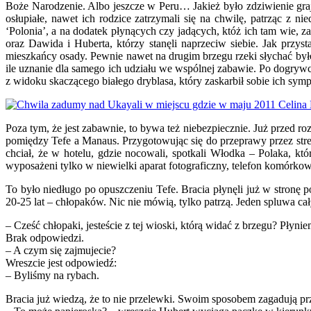
Boże Narodzenie. Albo jeszcze w Peru… Jakież było zdziwienie graj
osłupiałe, nawet ich rodzice zatrzymali się na chwilę, patrząc z
‘Polonia’, a na dodatek płynących czy jadących, któż ich tam wie,
oraz Dawida i Huberta, którzy stanęli naprzeciw siebie. Jak przy
mieszkańcy osady. Pewnie nawet na drugim brzegu rzeki słychać był
ile uznanie dla samego ich udziału we wspólnej zabawie. Po dogryw
z widoku skaczącego białego dryblasa, który zaskarbił sobie ich sym
Poza tym, że jest zabawnie, to bywa też niebezpiecznie. Już przed 
pomiędzy Tefe a Manaus. Przygotowując się do przeprawy przez stref
chciał, że w hotelu, gdzie nocowali, spotkali Włodka – Polaka, kt
wyposażeni tylko w niewielki aparat fotograficzny, telefon komórko
To było niedługo po opuszczeniu Tefe. Bracia płynęli już w stronę 
20-25 lat – chłopaków. Nic nie mówią, tylko patrzą. Jeden spluwa cał
– Cześć chłopaki, jesteście z tej wioski, którą widać z brzegu? Pły
Brak odpowiedzi.
– A czym się zajmujecie?
Wreszcie jest odpowiedź:
– Byliśmy na rybach.
Bracia już wiedzą, że to nie przelewki. Swoim sposobem zagadują przy