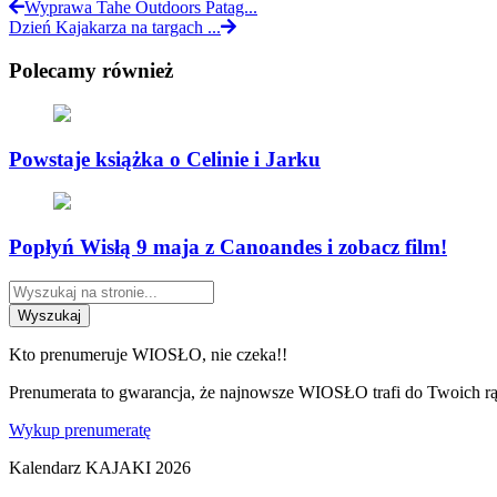
Wyprawa Tahe Outdoors Patag...
Dzień Kajakarza na targach ...
Polecamy również
Powstaje książka o Celinie i Jarku
Popłyń Wisłą 9 maja z Canoandes i zobacz film!
Wyszukaj
Kto prenumeruje WIOSŁO, nie czeka!!
Prenumerata to gwarancja, że najnowsze WIOSŁO trafi do Twoich rąk
Wykup prenumeratę
Kalendarz KAJAKI 2026