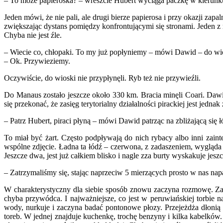
– To może papieroska? – wreszcie Hubert wyciąga paczkę w kierunku
Jeden mówi, że nie pali, ale drugi bierze papierosa i przy okazji za
zwiększając dystans pomiędzy konfrontującymi się stronami. Jeden z
Chyba nie jest źle.
– Wiecie co, chłopaki. To my już popłyniemy – mówi Dawid – do wiosk
– Ok. Przywieziemy.
Oczywiście, do wioski nie przypłynęli. Ryb też nie przywieźli.
Do Manaus zostało jeszcze około 330 km. Bracia minęli Coari. Dawid
się przekonać, że zasięg terytorialny działalności pirackiej jest jednak
– Patrz Hubert, piraci płyną – mówi Dawid patrząc na zbliżającą się ł
To miał być żart. Często podpływają do nich rybacy albo inni zain
wspólne zdjęcie. Ładna ta łódź – czerwona, z zadaszeniem, wygląda n
Jeszcze dwa, jest już całkiem blisko i nagle zza burty wyskakuje j
– Zatrzymaliśmy się, stając naprzeciw 5 mierzących prosto w nas nap
W charakterystyczny dla siebie sposób znowu zaczyna rozmowę. Zag
chyba przywódca. I najważniejsze, co jest w peruwiańskiej torbie
wody, nurkuje i zaczyna badać pontonowe płozy. Przejeżdża dłonią 
toreb. W jednej znajduje kuchenkę, trochę benzyny i kilka kabelków