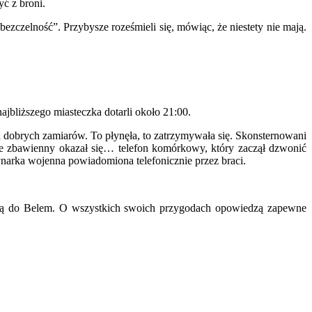
yć z broni.
ezczelność”. Przybysze roześmieli się, mówiąc, że niestety nie mają.
jbliższego miasteczka dotarli około 21:00.
ma dobrych zamiarów. To płynęła, to zatrzymywała się. Skonsternowani
wanie zbawienny okazał się… telefon komórkowy, który zaczął dzwonić
ynarka wojenna powiadomiona telefonicznie przez braci.
zają do Belem. O wszystkich swoich przygodach opowiedzą zapewne