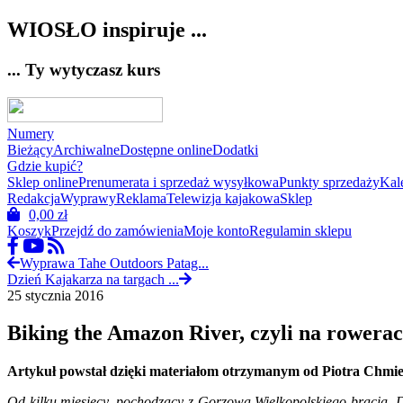
WIOSŁO inspiruje ...
... Ty wytyczasz kurs
Numery
Bieżący
Archiwalne
Dostępne online
Dodatki
Gdzie kupić?
Sklep online
Prenumerata i sprzedaż wysyłkowa
Punkty sprzedaży
Kal
Redakcja
Wyprawy
Reklama
Telewizja kajakowa
Sklep
0,00
zł
Koszyk
Przejdź do zamówienia
Moje konto
Regulamin sklepu
Wyprawa Tahe Outdoors Patag...
Dzień Kajakarza na targach ...
25 stycznia 2016
Biking the Amazon River, czyli na rower
Artykuł powstał dzięki materiałom otrzymanym od Piotra Chmiel
Od kilku miesięcy, pochodzący z Gorzowa Wielkopolskiego bracia, 