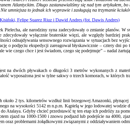
nem Atlantyckim. Długo zastanawialiśmy się nad tym artykułem, bo 
. Nie umniejsza to jednak ich wyprawie i zasługują na trzymanie kciukó
ek Pielecha, ale narodziny syna zadecydowały o zmianie planów. W
 zdecydowały wyłącznie braterskie więzi, ale względy bardziej pra
ości odnajdywania sensownego rozwiązania w sytuacjach bez wyjścia. 
ację o podjęciu ekspedycji zareagował błyskawicznie – cztery dni po t
ale wie czego chce i jest świadom, czego się podejmuje” – nadal żart
est na dwóch pływakach o długości 3 metrów wykonanych z materiał
łość wyposażona jest w tylne sakwy o trzech komorach, w których tr
 około 2 tys. kilometrów wzdłuż linii brzegowej Amazonki, płynące
ożonego na wysokości 5142 m n.p.m. Kąpielą w jego lodowatej wodzie d
ć do Atalaya. Gdyby chcieć przedstawić tę ten etap ich podróży za po
otem zjazd na 1000-1500 i znowu podjazd lub podejście na 4000, zja
rzem oraz problemami żołądkowymi związanymi z oddziaływaniem odm